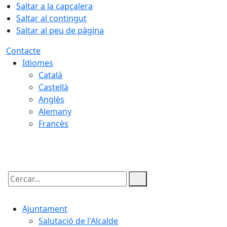
Saltar a la capçalera
Saltar al contingut
Saltar al peu de pàgina
Contacte
Idiomes
Català
Castellà
Anglès
Alemany
Francès
09.08.2026 | 05:52
Cercar:
Ajuntament
Salutació de l'Alcalde