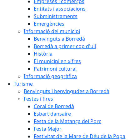
Empreses i comerços
Entitats i associacions
Subministraments
Emergències
Informació del municipi
Benvinguts a Borredà
Borredà a primer cop d'ull
Història
El municipi en xifres
Patrimoni cultural
Informació geogràfica
Turisme
Benvinguts i benvingudes a Borredà
Festes i fires
Coral de Borredà
Esbart dansaire
Festa de la Matança del Porc
Festa Major
Festivitat de la Mare de Déu de la Popa