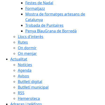
Festes de Nadal
Formatjazz
Mostra de formatges artesans de
Catalunya
Trobada de Puntaires
Penya BlauGrana de Borredà
Llocs d'interès
Rutes
On dormir
On menjar
Actualitat
Notícies
Agenda
Avisos
Butlletí digital
Butlletí municipal
RSS
Hemeroteca
Adreces i telèfons