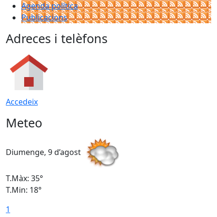
Agenda política
Publicacions
Adreces i telèfons
Accedeix
Meteo
Diumenge, 9 d’agost
D
T.Màx: 35°
T
T.Min: 18°
T
1
T