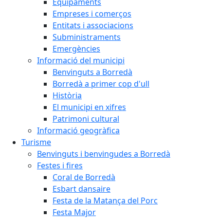
Equipaments
Empreses i comerços
Entitats i associacions
Subministraments
Emergències
Informació del municipi
Benvinguts a Borredà
Borredà a primer cop d'ull
Història
El municipi en xifres
Patrimoni cultural
Informació geogràfica
Turisme
Benvinguts i benvingudes a Borredà
Festes i fires
Coral de Borredà
Esbart dansaire
Festa de la Matança del Porc
Festa Major