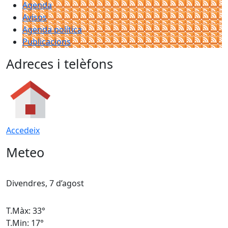
Agenda
Avisos
Agenda política
Publicacions
Adreces i telèfons
Accedeix
Meteo
Divendres, 7 d’agost
D
T.Màx: 33°
T
T.Min: 17°
T