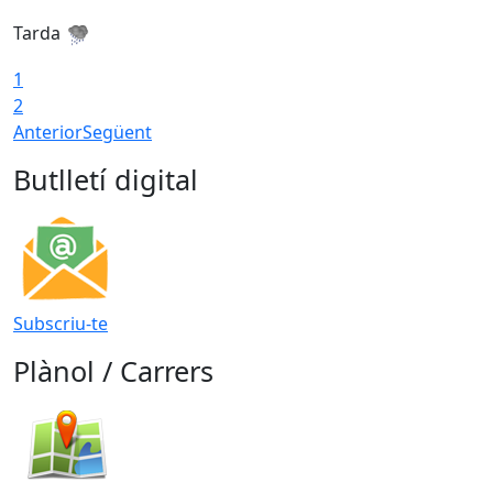
Tarda
T
1
2
Anterior
Següent
Butlletí digital
Subscriu-te
Plànol / Carrers