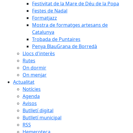
Festivitat de la Mare de Déu de la Popa
Festes de Nadal
Formatjazz
Mostra de formatges artesans de
Catalunya
Trobada de Puntaires
Penya BlauGrana de Borredà
Llocs d'interès
Rutes
On dormir
On menjar
Actualitat
Notícies
Agenda
Avisos
Butlletí digital
Butlletí municipal
RSS
Hemeroteca