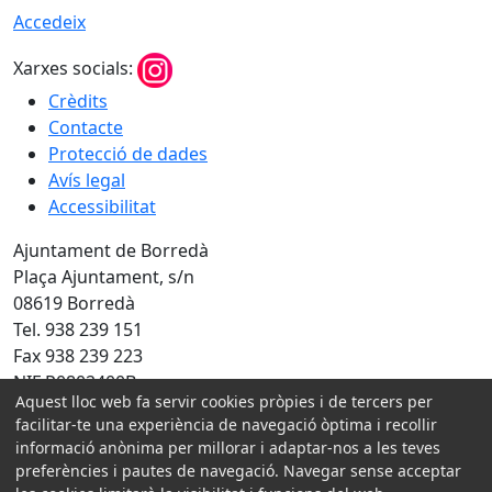
Accedeix
Xarxes socials:
Crèdits
Contacte
Protecció de dades
Avís legal
Accessibilitat
Ajuntament de Borredà
Plaça Ajuntament, s/n
08619 Borredà
Tel. 938 239 151
Fax 938 239 223
NIF P0802400B
Aquest lloc web fa servir cookies pròpies i de tercers per
Amb la col·laboració de:
facilitar-te una experiència de navegació òptima i recollir
informació anònima per millorar i adaptar-nos a les teves
preferències i pautes de navegació. Navegar sense acceptar