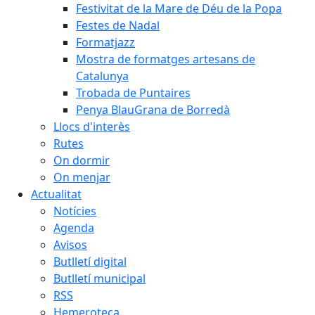
Festivitat de la Mare de Déu de la Popa
Festes de Nadal
Formatjazz
Mostra de formatges artesans de
Catalunya
Trobada de Puntaires
Penya BlauGrana de Borredà
Llocs d'interès
Rutes
On dormir
On menjar
Actualitat
Notícies
Agenda
Avisos
Butlletí digital
Butlletí municipal
RSS
Hemeroteca