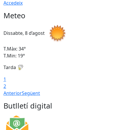
Accedeix
Meteo
Dissabte, 8 d’agost
D
T.Màx: 34°
T
T.Min: 19°
T
Tarda
T
1
2
Anterior
Següent
Butlletí digital