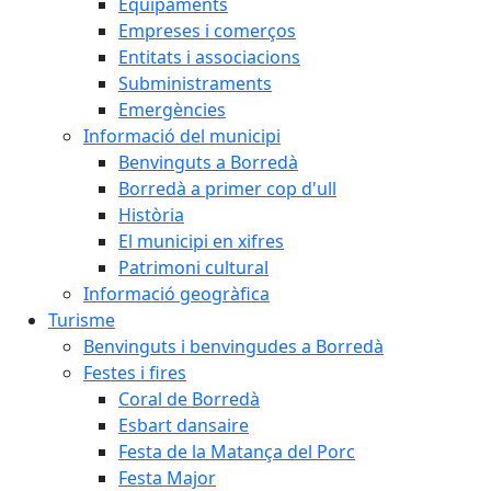
Equipaments
Empreses i comerços
Entitats i associacions
Subministraments
Emergències
Informació del municipi
Benvinguts a Borredà
Borredà a primer cop d'ull
Història
El municipi en xifres
Patrimoni cultural
Informació geogràfica
Turisme
Benvinguts i benvingudes a Borredà
Festes i fires
Coral de Borredà
Esbart dansaire
Festa de la Matança del Porc
Festa Major