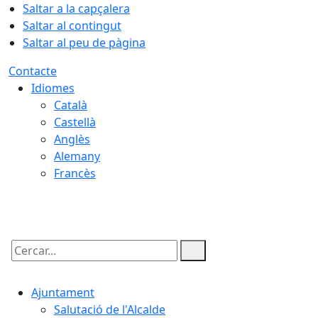
Saltar a la capçalera
Saltar al contingut
Saltar al peu de pàgina
Contacte
Idiomes
Català
Castellà
Anglès
Alemany
Francès
09.08.2026 | 05:55
Cercar:
Ajuntament
Salutació de l'Alcalde