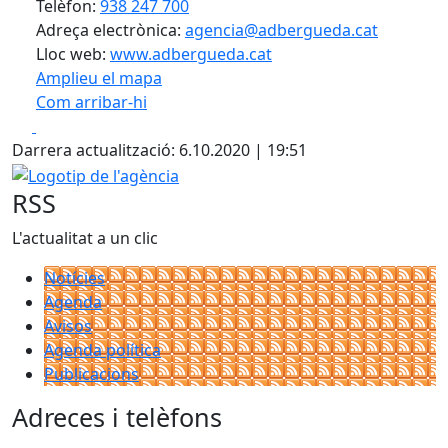
Telèfon:
938 247 700
Adreça electrònica:
agencia@adbergueda.cat
Lloc web:
www.adbergueda.cat
Amplieu el mapa
Com arribar-hi
Leaflet
| ©
OpenStreetMap
contributors
Facebook
X
+
Darrera actualització: 6.10.2020 | 19:51
−
Logotip de l'agència
RSS
L'actualitat a un clic
Notícies
Agenda
Avisos
Agenda política
Publicacions
Adreces i telèfons