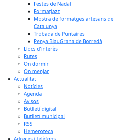
Festes de Nadal
Formatjazz
Mostra de formatges artesans de
Catalunya
Trobada de Puntaires
Penya BlauGrana de Borredà
Llocs d'interès
Rutes
On dormir
On menjar
Actualitat
Notícies
Agenda
Avisos
Butlletí digital
Butlletí municipal
RSS
Hemeroteca
Adreces i telèfons