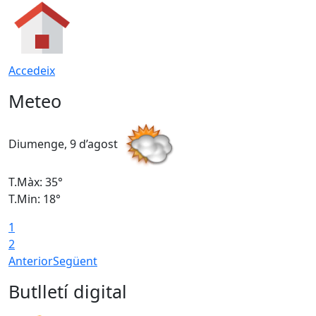
Accedeix
Meteo
Diumenge, 9 d’agost
D
T.Màx: 35°
T
T.Min: 18°
T
1
T
2
Anterior
Següent
Butlletí digital