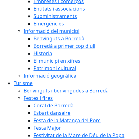
Empreses i comerços
Entitats i associacions
Subministraments
Emergències
Informació del municipi
Benvinguts a Borredà
Borredà a primer cop d'ull
Història
El municipi en xifres
Patrimoni cultural
Informació geogràfica
Turisme
Benvinguts i benvingudes a Borredà
Festes i fires
Coral de Borredà
Esbart dansaire
Festa de la Matança del Porc
Festa Major
Festivitat de la Mare de Déu de la Popa