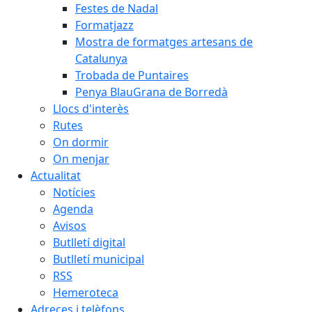
Festes de Nadal
Formatjazz
Mostra de formatges artesans de
Catalunya
Trobada de Puntaires
Penya BlauGrana de Borredà
Llocs d'interès
Rutes
On dormir
On menjar
Actualitat
Notícies
Agenda
Avisos
Butlletí digital
Butlletí municipal
RSS
Hemeroteca
Adreces i telèfons