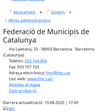
Ajuntament
Govern
Altres administracions
Federació de Municipis de
Catalunya
Via Laietana, 33 - 08003 Barcelona - Barcelona
(Catalunya)
Telèfon:
933 104 404
Fax: 933 107 103
Adreça electrònica:
fmc@fmc.cat
Lloc web:
www.fmc.cat/
Amplieu el mapa
Com arribar-hi
Leaflet
| ©
OpenStreetMap
contributors
Facebook
X
+
Darrera actualització: 19.08.2020 | 17:49
−
FMC