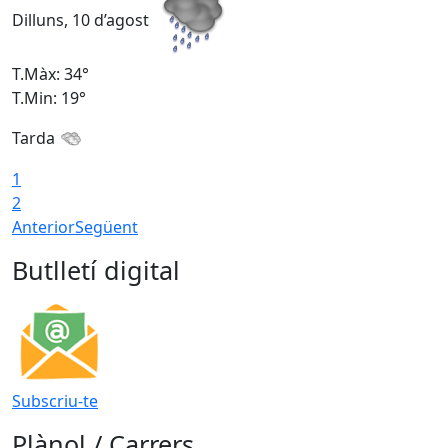
Dilluns, 10 d’agost
D
T.Màx: 34°
T
T.Min: 19°
T
Tarda
T
1
2
Anterior
Següent
Butlletí digital
Subscriu-te
Plànol / Carrers