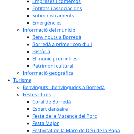
Empreses i comerços
Entitats i associacions
Subministraments
Emergències
Informació del municipi
Benvinguts a Borredà
Borredà a primer cop d'ull
Història
El municipi en xifres
Patrimoni cultural
Informació geogràfica
Turisme
Benvinguts i benvingudes a Borredà
Festes i fires
Coral de Borredà
Esbart dansaire
Festa de la Matança del Porc
Festa Major
Festivitat de la Mare de Déu de la Popa