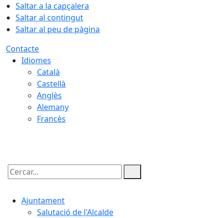
Saltar a la capçalera
Saltar al contingut
Saltar al peu de pàgina
Contacte
Idiomes
Català
Castellà
Anglès
Alemany
Francès
09.08.2026 | 15:49
Cercar:
Ajuntament
Salutació de l'Alcalde