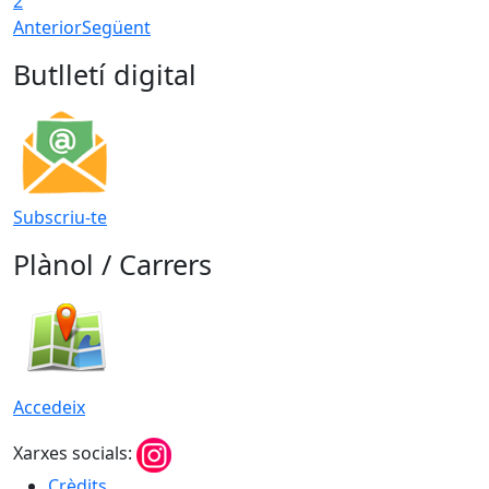
2
Anterior
Següent
Butlletí digital
Subscriu-te
Plànol / Carrers
Accedeix
Xarxes socials:
Crèdits