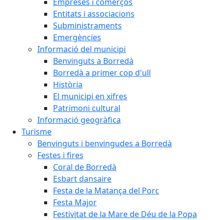
Empreses i comerços
Entitats i associacions
Subministraments
Emergències
Informació del municipi
Benvinguts a Borredà
Borredà a primer cop d'ull
Història
El municipi en xifres
Patrimoni cultural
Informació geogràfica
Turisme
Benvinguts i benvingudes a Borredà
Festes i fires
Coral de Borredà
Esbart dansaire
Festa de la Matança del Porc
Festa Major
Festivitat de la Mare de Déu de la Popa