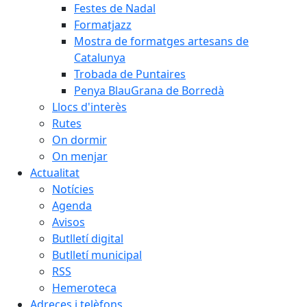
Festes de Nadal
Formatjazz
Mostra de formatges artesans de
Catalunya
Trobada de Puntaires
Penya BlauGrana de Borredà
Llocs d'interès
Rutes
On dormir
On menjar
Actualitat
Notícies
Agenda
Avisos
Butlletí digital
Butlletí municipal
RSS
Hemeroteca
Adreces i telèfons