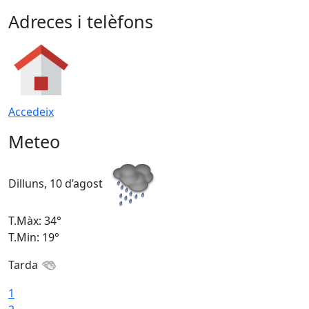
Adreces i telèfons
Accedeix
Meteo
Dilluns, 10 d’agost
D
T.Màx: 34°
T
T.Min: 19°
T
Tarda
T
1