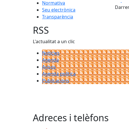
Fa
Normativa
Darrer
Seu electrònica
Transparència
RSS
L'actualitat a un clic
Notícies
Agenda
Avisos
Agenda política
Publicacions
Adreces i telèfons