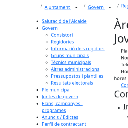
Re
Ajuntament
Govern
Àr
Salutació de l'Alcalde
Govern
Jo
Consistori
Regidories
Informació dels regidors
Pla
Grups municipals
Nom
Tècnics municipals
Tel
Altres administracions
Hor
Pressupostos i plantilles
hores 
Resultats electorals
Com
Ple municipal
Con
+
Juntes de govern
Plans, campanyes i
I
−
programes
Anuncis / Edictes
Perfil de contractant