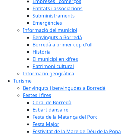
Empreses i comerços
Entitats i associacions
Subministraments
Emergències
Informació del municipi
Benvinguts a Borredà
Borredà a primer cop d'ull
Història
El municipi en xifres
Patrimoni cultural
Informació geogràfica
Turisme
Benvinguts i benvingudes a Borredà
Festes i fires
Coral de Borredà
Esbart dansaire
Festa de la Matança del Porc
Festa Major
Festivitat de la Mare de Déu de la Popa