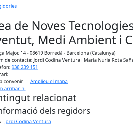
gidories
ea de Noves Tecnologie
ventut, Medi Ambient i C
ça Major, 14 - 08619 Borredà - Barcelona (Catalunya)
 de contacte: Jordi Codina Ventura i Maria Nuria Rota Sañ
èfon:
938 239 151
ari:
a convenir
Amplieu el mapa
 arribar-hi
tingut relacionat
nformació dels regidors
Jordi Codina Ventura