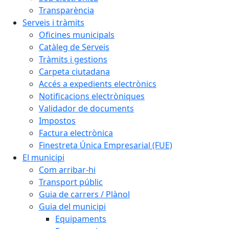
Transparència
Serveis i tràmits
Oficines municipals
Catàleg de Serveis
Tràmits i gestions
Carpeta ciutadana
Accés a expedients electrònics
Notificacions electròniques
Validador de documents
Impostos
Factura electrònica
Finestreta Única Empresarial (FUE)
El municipi
Com arribar-hi
Transport públic
Guia de carrers / Plànol
Guia del municipi
Equipaments