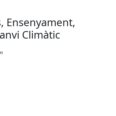
s, Ensenyament,
anvi Climàtic
as
Leaflet
| ©
OpenStreetMap
contributors