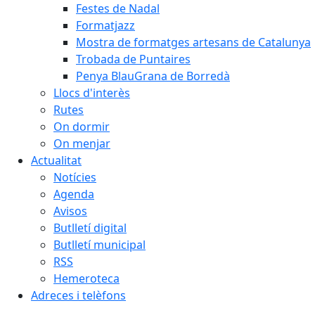
Festes de Nadal
Formatjazz
Mostra de formatges artesans de Catalunya
Trobada de Puntaires
Penya BlauGrana de Borredà
Llocs d'interès
Rutes
On dormir
On menjar
Actualitat
Notícies
Agenda
Avisos
Butlletí digital
Butlletí municipal
RSS
Hemeroteca
Adreces i telèfons