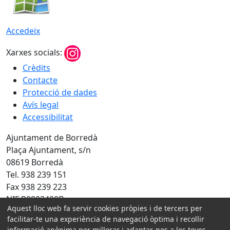
Accedeix
Xarxes socials:
Crèdits
Contacte
Protecció de dades
Avís legal
Accessibilitat
Ajuntament de Borredà
Plaça Ajuntament, s/n
08619 Borredà
Tel. 938 239 151
Fax 938 239 223
NIF P0802400B
Aquest lloc web fa servir cookies pròpies i de tercers per
Amb la col·laboració de:
facilitar-te una experiència de navegació òptima i recollir
informació anònima per millorar i adaptar-nos a les teves