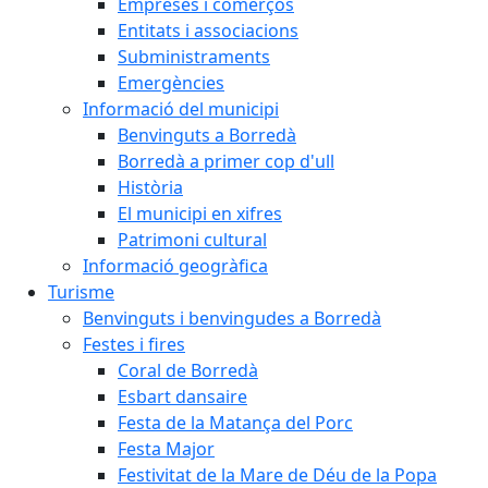
Empreses i comerços
Entitats i associacions
Subministraments
Emergències
Informació del municipi
Benvinguts a Borredà
Borredà a primer cop d'ull
Història
El municipi en xifres
Patrimoni cultural
Informació geogràfica
Turisme
Benvinguts i benvingudes a Borredà
Festes i fires
Coral de Borredà
Esbart dansaire
Festa de la Matança del Porc
Festa Major
Festivitat de la Mare de Déu de la Popa