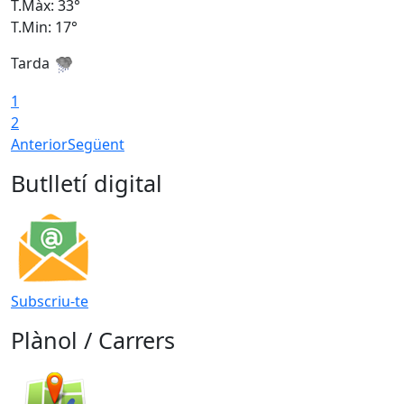
T.Màx: 33°
T
T.Min: 17°
T
Tarda
T
1
2
Anterior
Següent
Butlletí digital
Subscriu-te
Plànol / Carrers