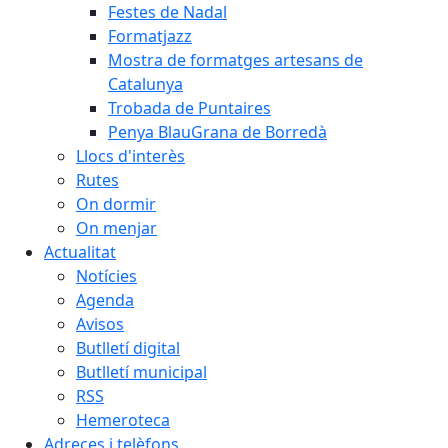
Festes de Nadal
Formatjazz
Mostra de formatges artesans de
Catalunya
Trobada de Puntaires
Penya BlauGrana de Borredà
Llocs d'interès
Rutes
On dormir
On menjar
Actualitat
Notícies
Agenda
Avisos
Butlletí digital
Butlletí municipal
RSS
Hemeroteca
Adreces i telèfons