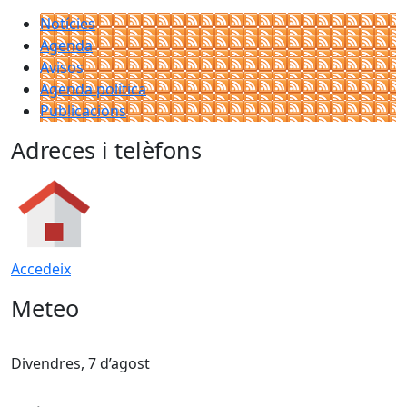
Notícies
Agenda
Avisos
Agenda política
Publicacions
Adreces i telèfons
Accedeix
Meteo
Divendres, 7 d’agost
D