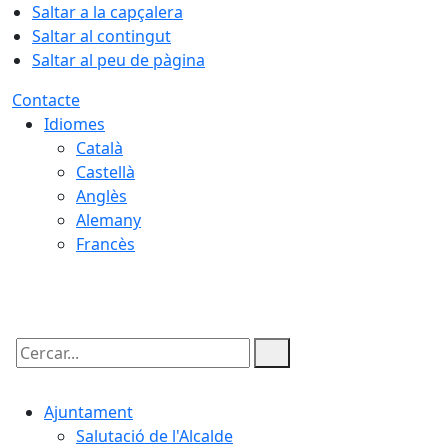
Saltar a la capçalera
Saltar al contingut
Saltar al peu de pàgina
Contacte
Idiomes
Català
Castellà
Anglès
Alemany
Francès
07.08.2026 | 03:43
Cercar:
Ajuntament
Salutació de l'Alcalde