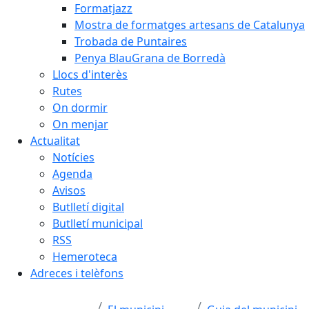
Formatjazz
Mostra de formatges artesans de Catalunya
Trobada de Puntaires
Penya BlauGrana de Borredà
Llocs d'interès
Rutes
On dormir
On menjar
Actualitat
Notícies
Agenda
Avisos
Butlletí digital
Butlletí municipal
RSS
Hemeroteca
Adreces i telèfons