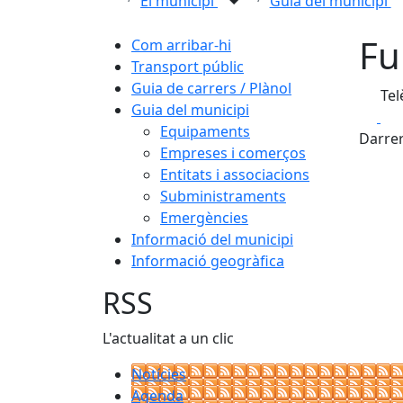
El municipi
Guia del municipi
Fu
Com arribar-hi
Transport públic
Guia de carrers / Plànol
Tel
Guia del municipi
Fa
Equipaments
Darrer
Empreses i comerços
Entitats i associacions
Subministraments
Emergències
Informació del municipi
Informació geogràfica
RSS
L'actualitat a un clic
Notícies
Agenda