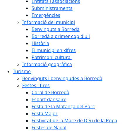
Entitats i associacions
Subministraments
Emergències
Informació del municipi
Benvinguts a Borredà
Borredà a primer cop d'ull
Història
El municipi en xifres
Patrimoni cultural
Informació geogràfica
Turisme
Benvinguts i benvingudes a Borredà
Festes i fires
Coral de Borredà
Esbart dansaire
Festa de la Matança del Porc
Festa Major
Festivitat de la Mare de Déu de la Popa
Festes de Nadal