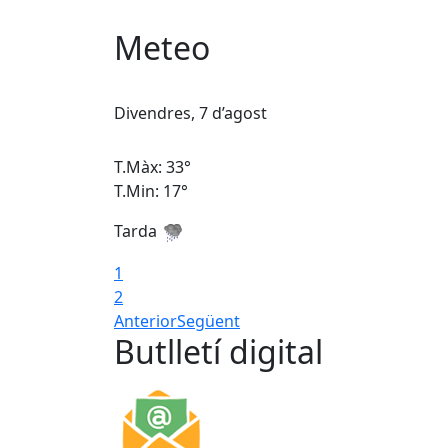
Meteo
Divendres, 7 d’agost
T.Màx: 33°
T.Min: 17°
Tarda
1
2
Anterior
Següent
Butlletí digital