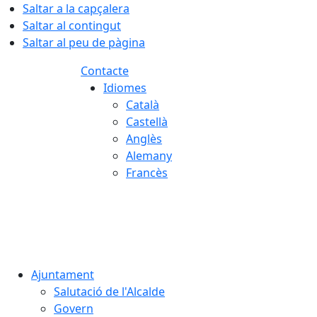
Saltar a la capçalera
Saltar al contingut
Saltar al peu de pàgina
Contacte
Idiomes
Català
Castellà
Anglès
Alemany
Francès
07.08.2026 | 07:30
Ajuntament
Salutació de l'Alcalde
Govern