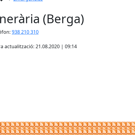
nerària (Berga)
èfon:
938 210 310
cebook
X
a actualització: 21.08.2020 | 09:14