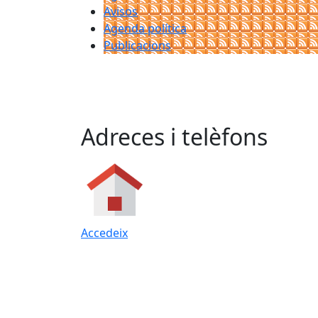
Avisos
Agenda política
Publicacions
Adreces i telèfons
Accedeix