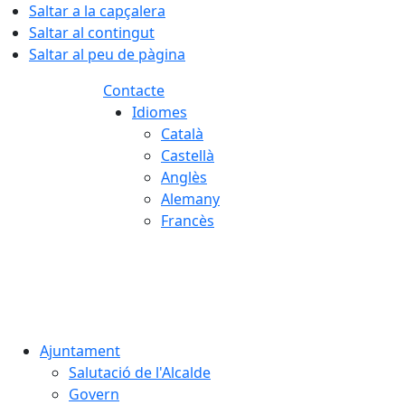
Saltar a la capçalera
Saltar al contingut
Saltar al peu de pàgina
Contacte
Idiomes
Català
Castellà
Anglès
Alemany
Francès
08.08.2026 | 19:15
Ajuntament
Salutació de l'Alcalde
Govern