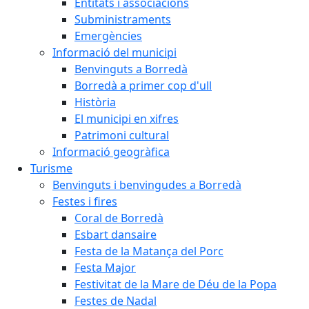
Entitats i associacions
Subministraments
Emergències
Informació del municipi
Benvinguts a Borredà
Borredà a primer cop d'ull
Història
El municipi en xifres
Patrimoni cultural
Informació geogràfica
Turisme
Benvinguts i benvingudes a Borredà
Festes i fires
Coral de Borredà
Esbart dansaire
Festa de la Matança del Porc
Festa Major
Festivitat de la Mare de Déu de la Popa
Festes de Nadal