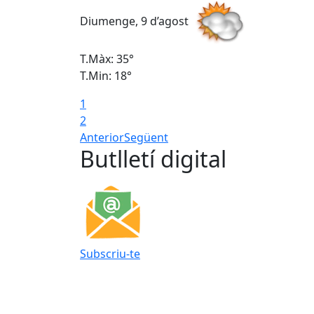
Diumenge, 9 d’agost
T.Màx: 35°
T.Min: 18°
1
2
Anterior
Següent
Butlletí digital
Subscriu-te