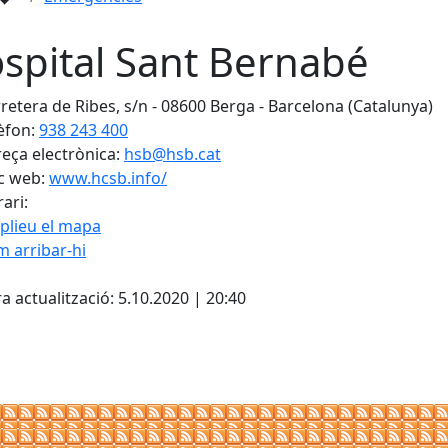
spital Sant Bernabé
retera de Ribes, s/n - 08600 Berga - Barcelona (Catalunya)
èfon:
938 243 400
eça electrònica:
hsb@hsb.cat
c web:
www.hcsb.info/
ari:
plieu el mapa
 arribar-hi
Leaflet
| ©
OpenStreetMap
con
cebook
X
a actualització: 5.10.2020 | 20:40