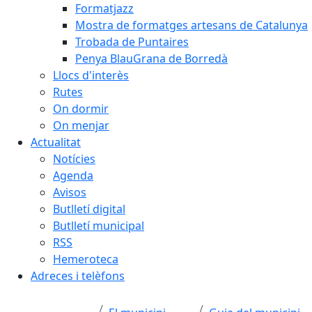
Formatjazz
Mostra de formatges artesans de Catalunya
Trobada de Puntaires
Penya BlauGrana de Borredà
Llocs d'interès
Rutes
On dormir
On menjar
Actualitat
Notícies
Agenda
Avisos
Butlletí digital
Butlletí municipal
RSS
Hemeroteca
Adreces i telèfons