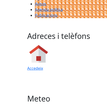
Avisos
Agenda política
Publicacions
Adreces i telèfons
Accedeix
Meteo