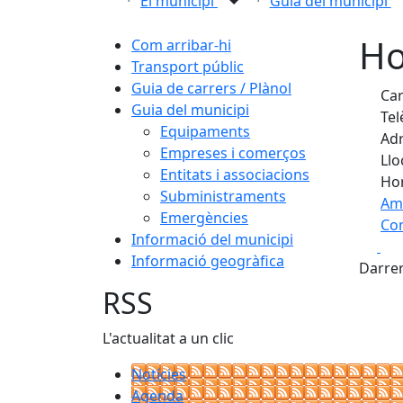
El municipi
Guia del municipi
Ho
Com arribar-hi
Transport públic
Guia de carrers / Plànol
Car
Guia del municipi
Tel
Equipaments
Adr
Empreses i comerços
Llo
Entitats i associacions
Hor
Subministraments
Am
Emergències
Com
Informació del municipi
Fa
+
Informació geogràfica
Darrer
−
RSS
L'actualitat a un clic
Notícies
Agenda