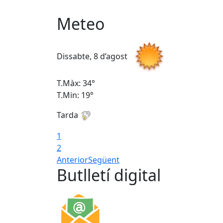
Meteo
Dissabte, 8 d’agost
T.Màx: 34°
T.Min: 19°
Tarda
1
2
Anterior
Següent
Butlletí digital