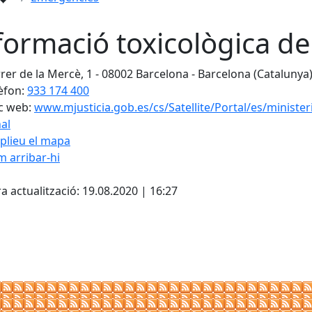
formació toxicològica d
rer de la Mercè, 1 - 08002 Barcelona - Barcelona (Catalunya
èfon:
933 174 400
c web:
www.mjusticia.gob.es/cs/Satellite/Portal/es/minister
al
plieu el mapa
 arribar-hi
cebook
X
a actualització: 19.08.2020 | 16:27