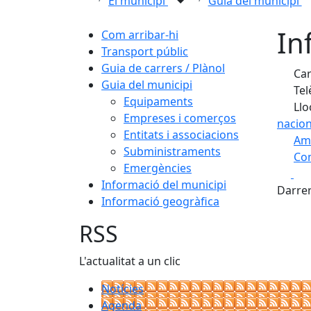
El municipi
Guia del municipi
In
Com arribar-hi
Transport públic
Guia de carrers / Plànol
Car
Guia del municipi
Tel
Equipaments
Llo
Empreses i comerços
nacion
Entitats i associacions
Am
Subministraments
Com
Emergències
Fa
+
Informació del municipi
Darrer
Informació geogràfica
−
RSS
L'actualitat a un clic
Notícies
Agenda