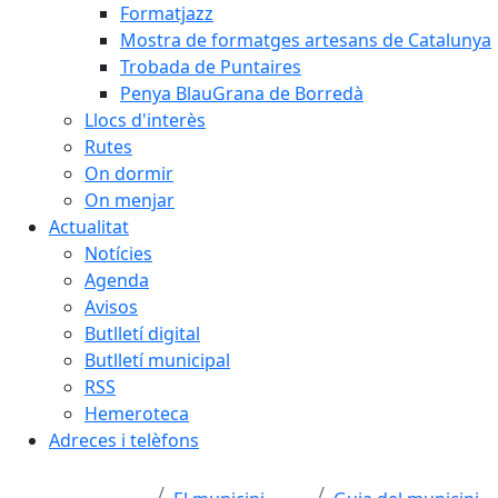
Formatjazz
Mostra de formatges artesans de Catalunya
Trobada de Puntaires
Penya BlauGrana de Borredà
Llocs d'interès
Rutes
On dormir
On menjar
Actualitat
Notícies
Agenda
Avisos
Butlletí digital
Butlletí municipal
RSS
Hemeroteca
Adreces i telèfons