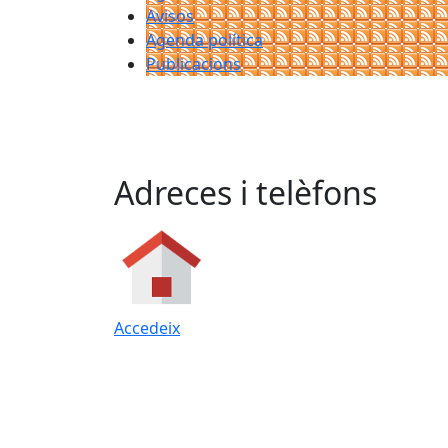
Avisos
Agenda política
Publicacions
Adreces i telèfons
Accedeix