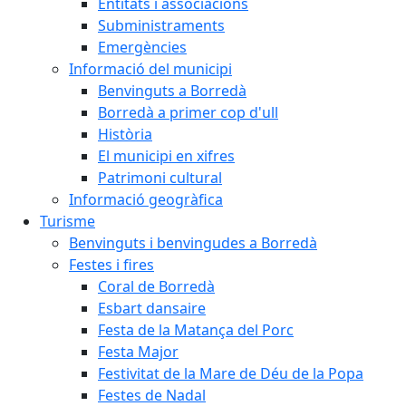
Entitats i associacions
Subministraments
Emergències
Informació del municipi
Benvinguts a Borredà
Borredà a primer cop d'ull
Història
El municipi en xifres
Patrimoni cultural
Informació geogràfica
Turisme
Benvinguts i benvingudes a Borredà
Festes i fires
Coral de Borredà
Esbart dansaire
Festa de la Matança del Porc
Festa Major
Festivitat de la Mare de Déu de la Popa
Festes de Nadal