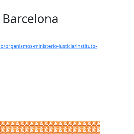
e Barcelona
)
io/organismos-ministerio-justicia/instituto-
Leaflet
| ©
OpenStreetMap
contributors