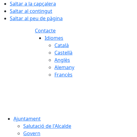
Saltar a la capçalera
Saltar al contingut
Saltar al peu de pàgina
Contacte
Idiomes
Català
Castellà
Anglès
Alemany
Francès
07.08.2026 | 16:39
Ajuntament
Salutació de l'Alcalde
Govern