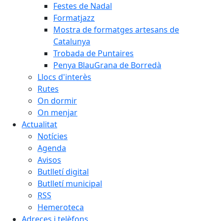
Festes de Nadal
Formatjazz
Mostra de formatges artesans de
Catalunya
Trobada de Puntaires
Penya BlauGrana de Borredà
Llocs d'interès
Rutes
On dormir
On menjar
Actualitat
Notícies
Agenda
Avisos
Butlletí digital
Butlletí municipal
RSS
Hemeroteca
Adreces i telèfons