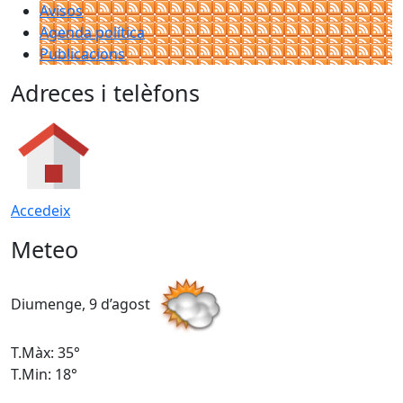
Avisos
Agenda política
Publicacions
Adreces i telèfons
Accedeix
Meteo
Diumenge, 9 d’agost
D
T.Màx: 35°
T
T.Min: 18°
T