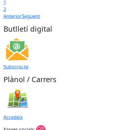
1
T
2
Anterior
Següent
Butlletí digital
Subscriu-te
Plànol / Carrers
Accedeix
Xarxes socials: