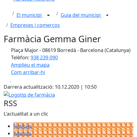
El municipi
Guia del municipi
Empreses i comerços
Farmàcia Gemma Giner
Plaça Major - 08619 Borredà - Barcelona (Catalunya)
Telèfon:
938 239 090
Amplieu el mapa
Com arribar-hi
Leaflet
| ©
OpenStreetMap
contributors
Facebook
X
+
Darrera actualització: 10.12.2020 | 10:50
−
Logotip de farmàcia
RSS
L'actualitat a un clic
Notícies
Agenda