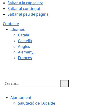
Saltar a la capçalera
Saltar al contingut
Saltar al peu de pàgina
Contacte
Idiomes
Català
Castellà
Anglès
Alemany
Francès
08.08.2026 | 14:45
Cercar:
Ajuntament
Salutació de l'Alcalde