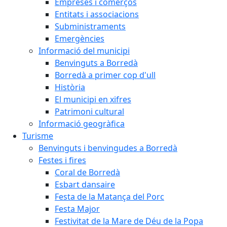
Empreses i comerços
Entitats i associacions
Subministraments
Emergències
Informació del municipi
Benvinguts a Borredà
Borredà a primer cop d'ull
Història
El municipi en xifres
Patrimoni cultural
Informació geogràfica
Turisme
Benvinguts i benvingudes a Borredà
Festes i fires
Coral de Borredà
Esbart dansaire
Festa de la Matança del Porc
Festa Major
Festivitat de la Mare de Déu de la Popa