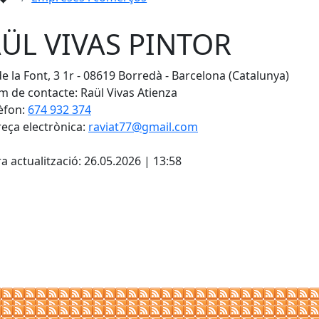
ÜL VIVAS PINTOR
de la Font, 3 1r - 08619 Borredà - Barcelona (Catalunya)
 de contacte: Raül Vivas Atienza
èfon:
674 932 374
eça electrònica:
raviat77@gmail.com
cebook
X
a actualització: 26.05.2026 | 13:58