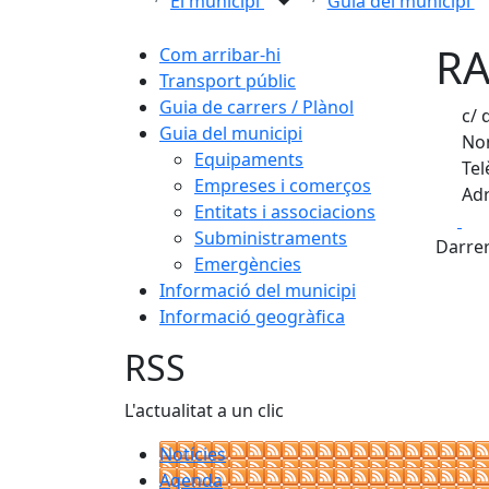
El municipi
Guia del municipi
RA
Com arribar-hi
Transport públic
Guia de carrers / Plànol
c/ 
Guia del municipi
Nom
Equipaments
Tel
Empreses i comerços
Adr
Entitats i associacions
Fa
Subministraments
Darrer
Emergències
Informació del municipi
Informació geogràfica
RSS
L'actualitat a un clic
Notícies
Agenda