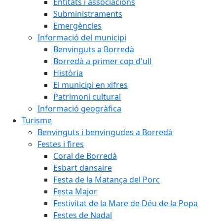
Entitats i associacions
Subministraments
Emergències
Informació del municipi
Benvinguts a Borredà
Borredà a primer cop d'ull
Història
El municipi en xifres
Patrimoni cultural
Informació geogràfica
Turisme
Benvinguts i benvingudes a Borredà
Festes i fires
Coral de Borredà
Esbart dansaire
Festa de la Matança del Porc
Festa Major
Festivitat de la Mare de Déu de la Popa
Festes de Nadal