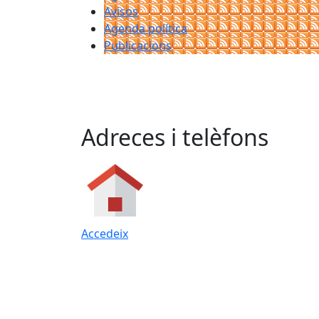
Avisos
Agenda política
Publicacions
Adreces i telèfons
Accedeix