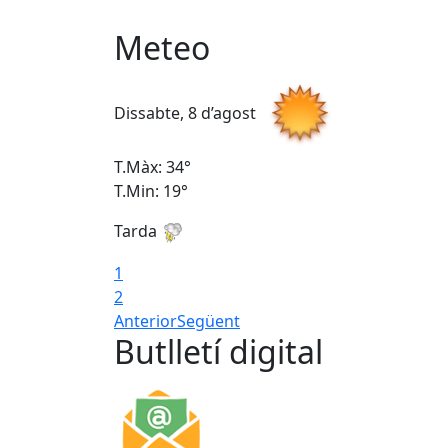
Meteo
Dissabte, 8 d’agost
T.Màx: 34°
T.Min: 19°
Tarda
1
2
Anterior
Següent
Butlletí digital