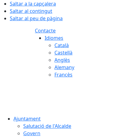
Saltar a la capçalera
Saltar al contingut
Saltar al peu de pàgina
Contacte
Idiomes
Català
Castellà
Anglès
Alemany
Francès
07.08.2026 | 13:26
Ajuntament
Salutació de l'Alcalde
Govern