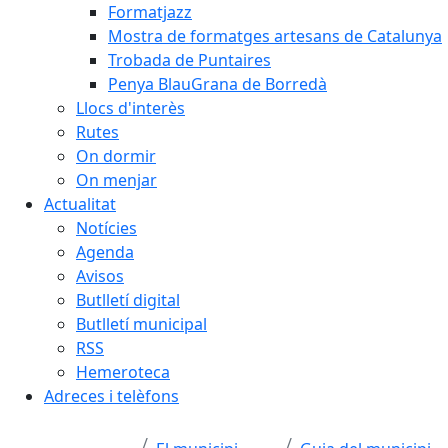
Formatjazz
Mostra de formatges artesans de Catalunya
Trobada de Puntaires
Penya BlauGrana de Borredà
Llocs d'interès
Rutes
On dormir
On menjar
Actualitat
Notícies
Agenda
Avisos
Butlletí digital
Butlletí municipal
RSS
Hemeroteca
Adreces i telèfons