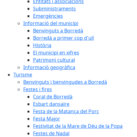
Entitats i associacions
Subministraments
Emergències
Informació del municipi
Benvinguts a Borredà
Borredà a primer cop d'ull
Història
El municipi en xifres
Patrimoni cultural
Informació geogràfica
Turisme
Benvinguts i benvingudes a Borredà
Festes i fires
Coral de Borredà
Esbart dansaire
Festa de la Matança del Porc
Festa Major
Festivitat de la Mare de Déu de la Popa
Festes de Nadal