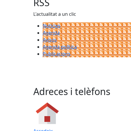
RSS
L'actualitat a un clic
Notícies
Agenda
Avisos
Agenda política
Publicacions
Adreces i telèfons
Accedeix