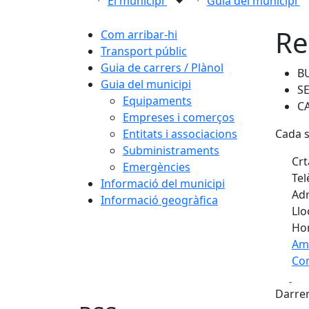
El municipi
Guia del municipi
Re
Com arribar-hi
Transport públic
Guia de carrers / Plànol
B
Guia del municipi
S
Equipaments
CA
Empreses i comerços
Entitats i associacions
Cada s
Subministraments
Crt
Emergències
Tel
Informació del municipi
Adr
Informació geogràfica
Llo
Hor
Am
Com
Fa
+
Darrer
−