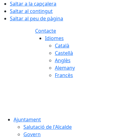
Saltar a la capçalera
Saltar al contingut
Saltar al peu de pàgina
Contacte
Idiomes
Català
Castellà
Anglès
Alemany
Francès
06.08.2026 | 19:04
Ajuntament
Salutació de l'Alcalde
Govern