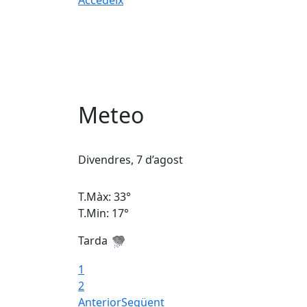
Meteo
Divendres, 7 d’agost
T.Màx: 33°
T.Min: 17°
Tarda
1
2
Anterior
Següent