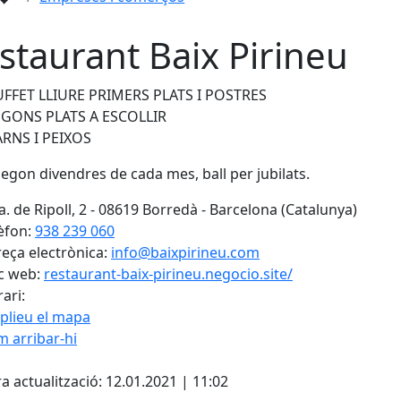
staurant Baix Pirineu
UFFET LLIURE PRIMERS PLATS I POSTRES
EGONS PLATS A ESCOLLIR
RNS I PEIXOS
egon divendres de cada mes, ball per jubilats.
a. de Ripoll, 2 - 08619 Borredà - Barcelona (Catalunya)
èfon:
938 239 060
eça electrònica:
info@baixpirineu.com
c web:
restaurant-baix-pirineu.negocio.site/
ari:
plieu el mapa
 arribar-hi
Leaflet
| ©
OpenStreetMap
con
cebook
X
a actualització: 12.01.2021 | 11:02