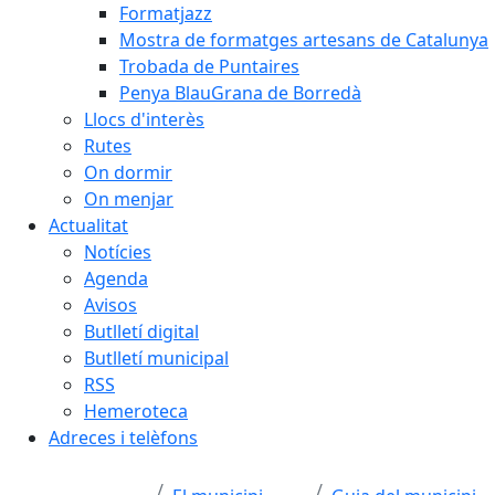
Formatjazz
Mostra de formatges artesans de Catalunya
Trobada de Puntaires
Penya BlauGrana de Borredà
Llocs d'interès
Rutes
On dormir
On menjar
Actualitat
Notícies
Agenda
Avisos
Butlletí digital
Butlletí municipal
RSS
Hemeroteca
Adreces i telèfons