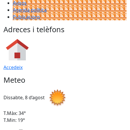
Avisos
Agenda política
Publicacions
Adreces i telèfons
Accedeix
Meteo
Dissabte, 8 d’agost
D
T.Màx: 34°
T
T.Min: 19°
T