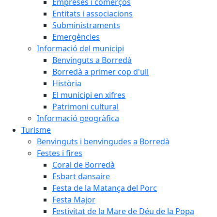
Empreses i comerços
Entitats i associacions
Subministraments
Emergències
Informació del municipi
Benvinguts a Borredà
Borredà a primer cop d'ull
Història
El municipi en xifres
Patrimoni cultural
Informació geogràfica
Turisme
Benvinguts i benvingudes a Borredà
Festes i fires
Coral de Borredà
Esbart dansaire
Festa de la Matança del Porc
Festa Major
Festivitat de la Mare de Déu de la Popa