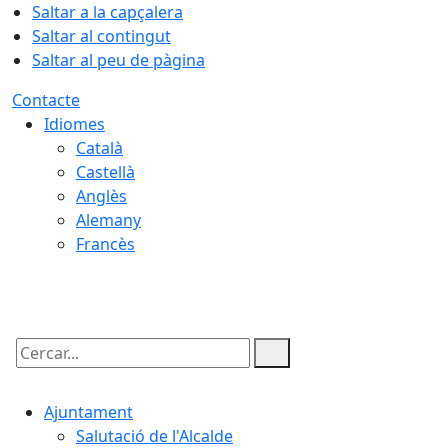
Saltar a la capçalera
Saltar al contingut
Saltar al peu de pàgina
Contacte
Idiomes
Català
Castellà
Anglès
Alemany
Francès
07.08.2026 | 21:43
Cercar:
Ajuntament
Salutació de l'Alcalde