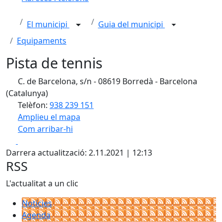
El municipi
Guia del municipi
Equipaments
Pista de tennis
C. de Barcelona, s/n - 08619 Borredà - Barcelona
(Catalunya)
Telèfon:
938 239 151
Amplieu el mapa
Com arribar-hi
Leaflet
| ©
OpenStreetMap
contributors
Facebook
X
+
Darrera actualització: 2.11.2021 | 12:13
−
RSS
L'actualitat a un clic
Notícies
Agenda