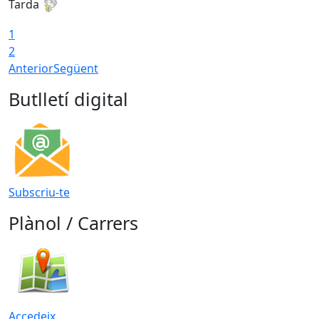
Tarda
T
1
2
Anterior
Següent
Butlletí digital
Subscriu-te
Plànol / Carrers
Accedeix