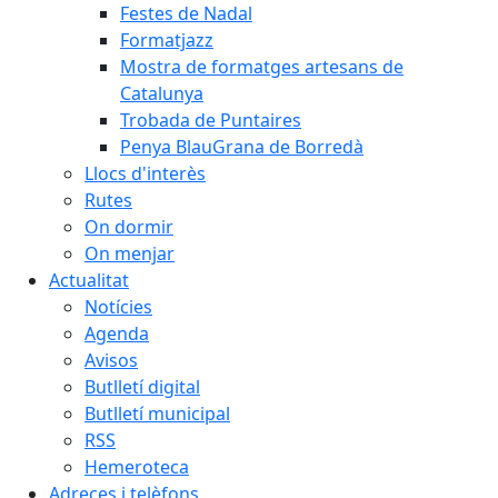
Festes de Nadal
Formatjazz
Mostra de formatges artesans de
Catalunya
Trobada de Puntaires
Penya BlauGrana de Borredà
Llocs d'interès
Rutes
On dormir
On menjar
Actualitat
Notícies
Agenda
Avisos
Butlletí digital
Butlletí municipal
RSS
Hemeroteca
Adreces i telèfons