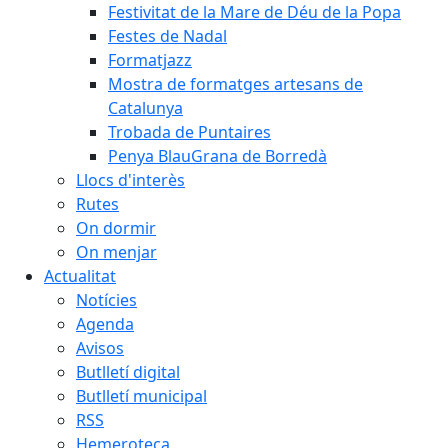
Festivitat de la Mare de Déu de la Popa
Festes de Nadal
Formatjazz
Mostra de formatges artesans de
Catalunya
Trobada de Puntaires
Penya BlauGrana de Borredà
Llocs d'interès
Rutes
On dormir
On menjar
Actualitat
Notícies
Agenda
Avisos
Butlletí digital
Butlletí municipal
RSS
Hemeroteca