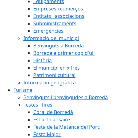
Equipaments
Empreses i comerços
Entitats i associacions
Subministraments
Emergències
Informació del municipi
Benvinguts a Borredà
Borredà a primer cop d'ull
Història
El municipi en xifres
Patrimoni cultural
Informació geogràfica
Turisme
Benvinguts i benvingudes a Borredà
Festes i fires
Coral de Borredà
Esbart dansaire
Festa de la Matança del Porc
Festa Major