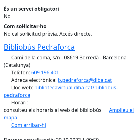
És un servei obligatori
No
Com sol·licitar-ho
No cal sol·licitud prèvia. Accés directe.
Bibliobús Pedraforca
Camí de la coma, s/n - 08619 Borredà - Barcelona
(Catalunya)
Telèfon:
609 196 401
Adreça electrònica:
b.pedraforca@diba.cat
Lloc web:
bibliotecavirtual.diba.cat/bibliobus-
pedraforca
Horari:
consulteu els horaris al web del bibliobús
Amplieu el
mapa
Com arribar-hi
Leaflet
| ©
OpenStreetMap
contributors
Facebook
X
+