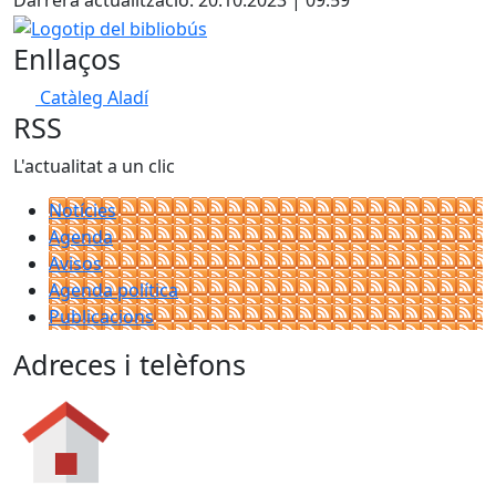
Darrera actualització: 20.10.2023 | 09:59
−
Logotip del bibliobús
Enllaços
Catàleg Aladí
RSS
L'actualitat a un clic
Notícies
Agenda
Avisos
Agenda política
Publicacions
Adreces i telèfons