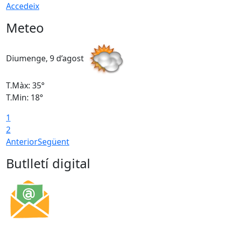
Accedeix
Meteo
Diumenge, 9 d’agost
D
T.Màx: 35°
T
T.Min: 18°
T
1
T
2
Anterior
Següent
Butlletí digital