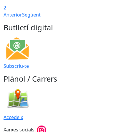
1
T
2
Anterior
Següent
Butlletí digital
Subscriu-te
Plànol / Carrers
Accedeix
Xarxes socials: