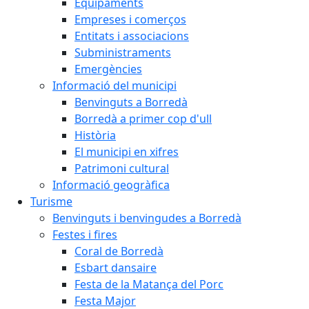
Equipaments
Empreses i comerços
Entitats i associacions
Subministraments
Emergències
Informació del municipi
Benvinguts a Borredà
Borredà a primer cop d'ull
Història
El municipi en xifres
Patrimoni cultural
Informació geogràfica
Turisme
Benvinguts i benvingudes a Borredà
Festes i fires
Coral de Borredà
Esbart dansaire
Festa de la Matança del Porc
Festa Major