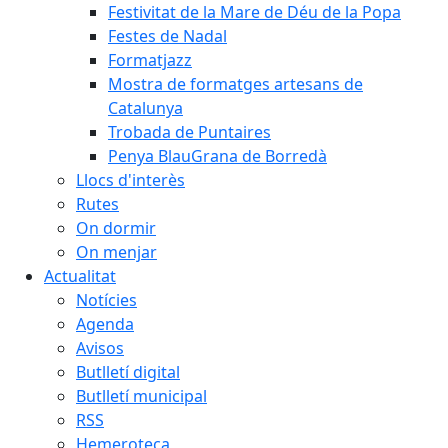
Festivitat de la Mare de Déu de la Popa
Festes de Nadal
Formatjazz
Mostra de formatges artesans de
Catalunya
Trobada de Puntaires
Penya BlauGrana de Borredà
Llocs d'interès
Rutes
On dormir
On menjar
Actualitat
Notícies
Agenda
Avisos
Butlletí digital
Butlletí municipal
RSS
Hemeroteca