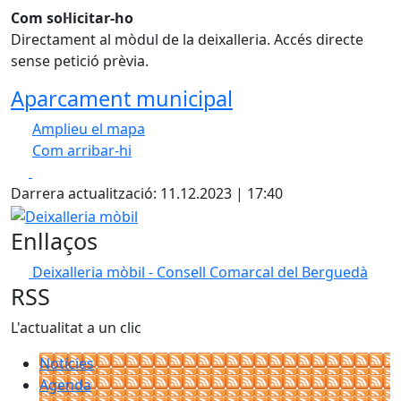
Com sol·licitar-ho
Directament al mòdul de la deixalleria. Accés directe
sense petició prèvia.
Aparcament municipal
Amplieu el mapa
Com arribar-hi
Leaflet
| ©
OpenStreetMap
contributors
Facebook
X
+
Darrera actualització: 11.12.2023 | 17:40
−
Deixalleria mòbil
Enllaços
Deixalleria mòbil - Consell Comarcal del Berguedà
RSS
L'actualitat a un clic
Notícies
Agenda