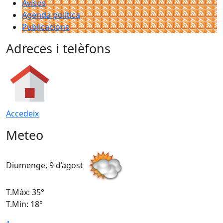
Avisos
Agenda política
Publicacions
Adreces i telèfons
Accedeix
Meteo
Diumenge, 9 d’agost
D
T.Màx: 35°
T
T.Min: 18°
T