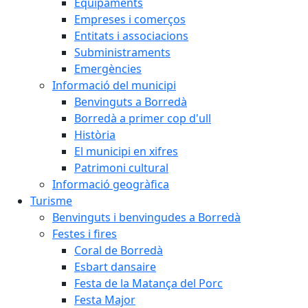
Equipaments
Empreses i comerços
Entitats i associacions
Subministraments
Emergències
Informació del municipi
Benvinguts a Borredà
Borredà a primer cop d'ull
Història
El municipi en xifres
Patrimoni cultural
Informació geogràfica
Turisme
Benvinguts i benvingudes a Borredà
Festes i fires
Coral de Borredà
Esbart dansaire
Festa de la Matança del Porc
Festa Major