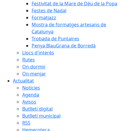
Festivitat de la Mare de Déu de la Popa
Festes de Nadal
Formatjazz
Mostra de formatges artesans de
Catalunya
Trobada de Puntaires
Penya BlauGrana de Borredà
Llocs d'interès
Rutes
On dormir
On menjar
Actualitat
Notícies
Agenda
Avisos
Butlletí digital
Butlletí municipal
RSS
Hemeroteca