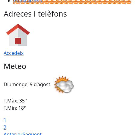
Publicacions
Adreces i telèfons
Accedeix
Meteo
Diumenge, 9 d’agost
D
T.Màx: 35°
T
T.Min: 18°
T
1
T
2
Anterior
Següent