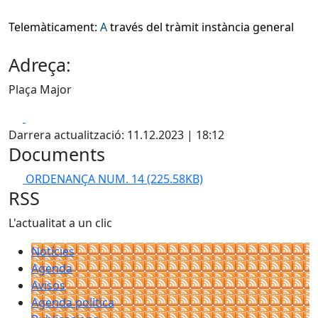
Telemàticament:
A
través del tràmit instància general
Adreça:
Plaça Major
Facebook
X
Darrera actualització: 11.12.2023 | 18:12
Documents
ORDENANÇA NUM. 14
(225.58KB)
RSS
L'actualitat a un clic
Notícies
Agenda
Avisos
Agenda política