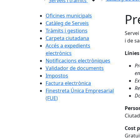
Serveis i tràmits
Pr
Oficines municipals
Catàleg de Serveis
Tràmits i gestions
Servei
Carpeta ciutadana
i de s
Accés a expedients
electrònics
Línies
Notificacions electròniques
Pr
Validador de documents
en
Impostos
Ex
Factura electrònica
Re
Finestreta Única Empresarial
Do
(FUE)
Perso
Ciutad
Cost p
Gratuï