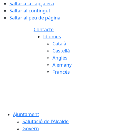
Saltar a la capçalera
Saltar al contingut
Saltar al peu de pàgina
Contacte
Idiomes
Català
Castellà
Anglès
Alemany
Francès
06.08.2026 | 08:23
Ajuntament
Salutació de l'Alcalde
Govern