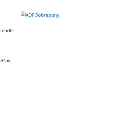
ADF Sobrepuny
ncendis
cursos