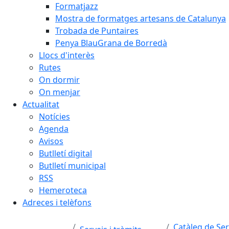
Formatjazz
Mostra de formatges artesans de Catalunya
Trobada de Puntaires
Penya BlauGrana de Borredà
Llocs d'interès
Rutes
On dormir
On menjar
Actualitat
Notícies
Agenda
Avisos
Butlletí digital
Butlletí municipal
RSS
Hemeroteca
Adreces i telèfons
Catàleg de Ser