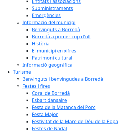
Entitats i associacions
Subministraments
Emergències
Informació del municipi
Benvinguts a Borredà
Borredà a primer cop d'ull
Història
El municipi en xifres
Patrimoni cultural
Informació geogràfica
Turisme
Benvinguts i benvingudes a Borredà
Festes i fires
Coral de Borredà
Esbart dansaire
Festa de la Matança del Porc
Festa Major
Festivitat de la Mare de Déu de la Popa
Festes de Nadal