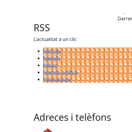
Fa
Darrer
RSS
L'actualitat a un clic
Notícies
Agenda
Avisos
Agenda política
Publicacions
Adreces i telèfons