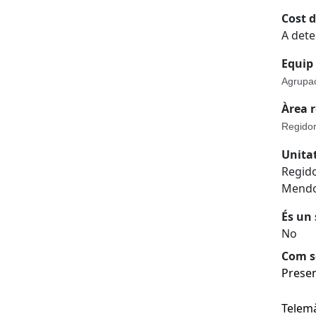
Cost d
A det
Equip 
Agrupac
Àrea 
Regidor
Unita
Regido
Mendo
És un 
No
Com so
Presen
Telem