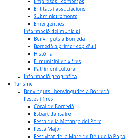
Empreses i comerços
Entitats i associacions
Subministraments
Emergències
Informació del municipi
Benvinguts a Borredà
Borredà a primer cop d'ull
Història
El municipi en xifres
Patrimoni cultural
Informació geogràfica
Turisme
Benvinguts i benvingudes a Borredà
Festes i fires
Coral de Borredà
Esbart dansaire
Festa de la Matança del Porc
Festa Major
Festivitat de la Mare de Déu de la Popa