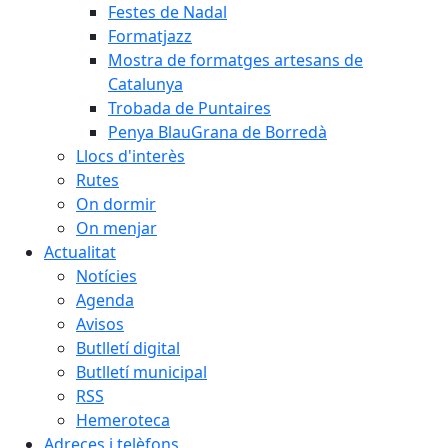
Festes de Nadal
Formatjazz
Mostra de formatges artesans de
Catalunya
Trobada de Puntaires
Penya BlauGrana de Borredà
Llocs d'interès
Rutes
On dormir
On menjar
Actualitat
Notícies
Agenda
Avisos
Butlletí digital
Butlletí municipal
RSS
Hemeroteca
Adreces i telèfons