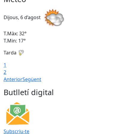
Dijous, 6 d’agost
D
T.Màx: 32°
T
T.Min: 17°
T
Tarda
T
1
2
Anterior
Següent
Butlletí digital
Subscriu-te