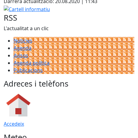
Darrera actualització: 20.08.2020 | 11:43
−
Cartell informatiu
RSS
L'actualitat a un clic
Notícies
Agenda
Avisos
Agenda política
Publicacions
Adreces i telèfons
Accedeix
Meteo