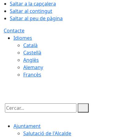
Saltar a la capçalera
Saltar al contingut
Saltar al peu de pàgina
Contacte
Idiomes
Català
Castellà
Anglès
Alemany
Francès
06.08.2026 | 06:38
Cercar:
Ajuntament
Salutació de l'Alcalde