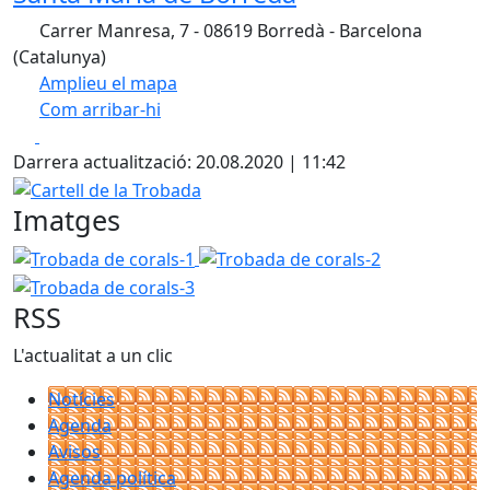
Carrer Manresa, 7 - 08619 Borredà - Barcelona
(Catalunya)
Amplieu el mapa
Com arribar-hi
Leaflet
| ©
OpenStreetMap
contributors
Facebook
X
+
Darrera actualització: 20.08.2020 | 11:42
−
Cartell de la Trobada
Imatges
Trobada de corals-1
Trobada de corals-2
Trobada de c
RSS
L'actualitat a un clic
Notícies
Agenda
Avisos
Agenda política