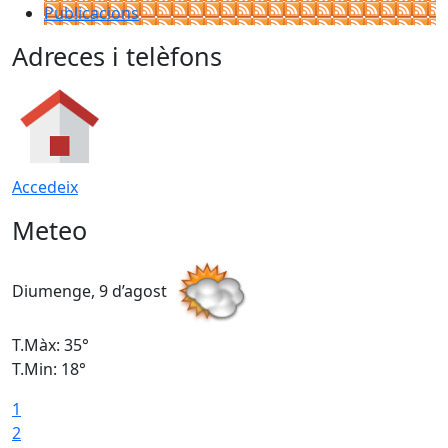
Publicacions
Adreces i telèfons
Accedeix
Meteo
Diumenge, 9 d’agost
D
T.Màx: 35°
T
T.Min: 18°
T
1
T
2