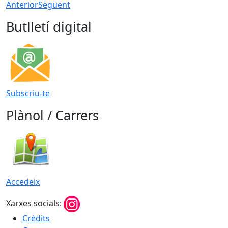
Anterior
Següent
Butlletí digital
Subscriu-te
Plànol / Carrers
Accedeix
Xarxes socials:
Crèdits