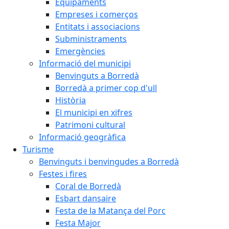
Equipaments
Empreses i comerços
Entitats i associacions
Subministraments
Emergències
Informació del municipi
Benvinguts a Borredà
Borredà a primer cop d'ull
Història
El municipi en xifres
Patrimoni cultural
Informació geogràfica
Turisme
Benvinguts i benvingudes a Borredà
Festes i fires
Coral de Borredà
Esbart dansaire
Festa de la Matança del Porc
Festa Major