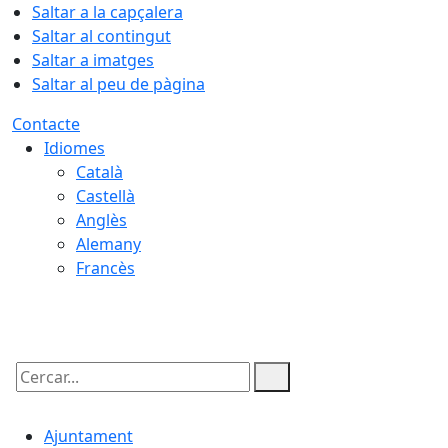
Saltar a la capçalera
Saltar al contingut
Saltar a imatges
Saltar al peu de pàgina
Contacte
Idiomes
Català
Castellà
Anglès
Alemany
Francès
09.08.2026 | 05:32
Cercar:
Ajuntament