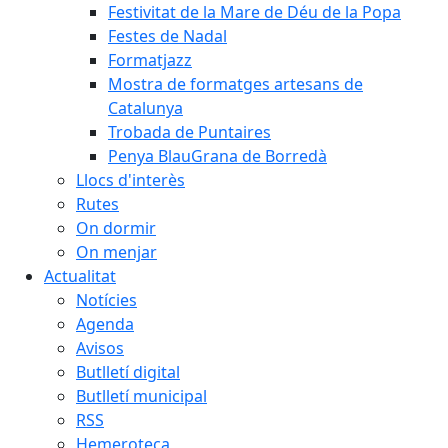
Festivitat de la Mare de Déu de la Popa
Festes de Nadal
Formatjazz
Mostra de formatges artesans de
Catalunya
Trobada de Puntaires
Penya BlauGrana de Borredà
Llocs d'interès
Rutes
On dormir
On menjar
Actualitat
Notícies
Agenda
Avisos
Butlletí digital
Butlletí municipal
RSS
Hemeroteca