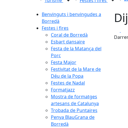
Turisme
Festes i fires
Di
Benvinguts i benvingudes a
Borredà
Festes i fires
Fa
Coral de Borredà
Darrer
Esbart dansaire
Festa de la Matança del
Porc
Festa Major
Festivitat de la Mare de
Déu de la Popa
Festes de Nadal
Formatjazz
Mostra de formatges
artesans de Catalunya
Trobada de Puntaires
Penya BlauGrana de
Borredà