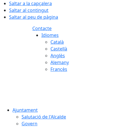
Saltar a la capçalera
Saltar al contingut
Saltar al peu de pàgina
Contacte
Idiomes
Català
Castellà
Anglès
Alemany
Francès
08.08.2026 | 19:18
Ajuntament
Salutació de l'Alcalde
Govern