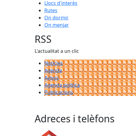
Llocs d'interès
Rutes
On dormir
On menjar
RSS
L'actualitat a un clic
Notícies
Agenda
Avisos
Agenda política
Publicacions
Adreces i telèfons