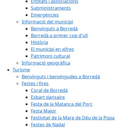
Entitats i associacions
Subministraments
Emergències
Informació del municipi
Benvinguts a Borredà
Borredà a primer cop d'ull
Història
El municipi en xifres
Patrimoni cultural
Informació geogràfica
Turisme
Benvinguts i benvingudes a Borredà
Festes i fires
Coral de Borredà
Esbart dansaire
Festa de la Matança del Porc
Festa Major
Festivitat de la Mare de Déu de la Popa
Festes de Nadal