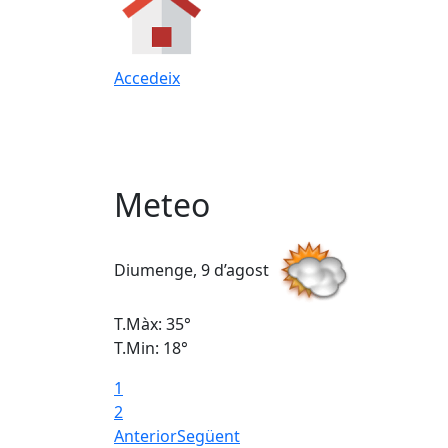
Accedeix
Meteo
Diumenge, 9 d’agost
T.Màx: 35°
T.Min: 18°
1
2
Anterior
Següent