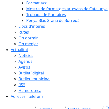
Formatjazz
Mostra de formatges artesans de Catalunya
Trobada de Puntaires
Penya BlauGrana de Borredà
Llocs d'interès
Rutes
On dormir
On menjar
Actualitat
Notícies
Agenda
Avisos
Butlletí digital
Butlletí municipal
RSS
Hemeroteca
Adreces i telèfons
E