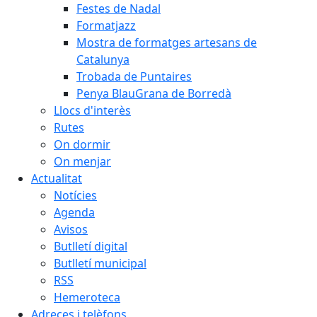
Festes de Nadal
Formatjazz
Mostra de formatges artesans de
Catalunya
Trobada de Puntaires
Penya BlauGrana de Borredà
Llocs d'interès
Rutes
On dormir
On menjar
Actualitat
Notícies
Agenda
Avisos
Butlletí digital
Butlletí municipal
RSS
Hemeroteca
Adreces i telèfons