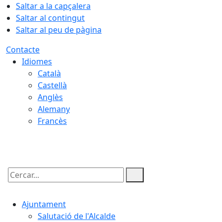
Saltar a la capçalera
Saltar al contingut
Saltar al peu de pàgina
Contacte
Idiomes
Català
Castellà
Anglès
Alemany
Francès
07.08.2026 | 23:34
Cercar:
Ajuntament
Salutació de l'Alcalde