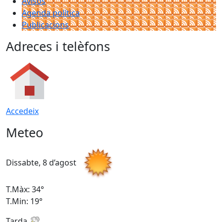
Avisos
Agenda política
Publicacions
Adreces i telèfons
Accedeix
Meteo
Dissabte, 8 d’agost
D
T.Màx: 34°
T
T.Min: 19°
T
Tarda
T