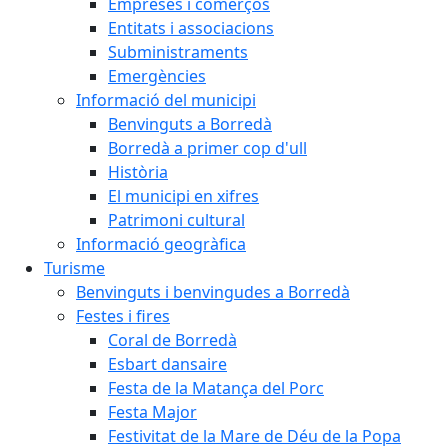
Empreses i comerços
Entitats i associacions
Subministraments
Emergències
Informació del municipi
Benvinguts a Borredà
Borredà a primer cop d'ull
Història
El municipi en xifres
Patrimoni cultural
Informació geogràfica
Turisme
Benvinguts i benvingudes a Borredà
Festes i fires
Coral de Borredà
Esbart dansaire
Festa de la Matança del Porc
Festa Major
Festivitat de la Mare de Déu de la Popa