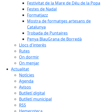
Festivitat de la Mare de Déu de la Popa
Festes de Nadal
Formatjazz
Mostra de formatges artesans de
Catalunya
Trobada de Puntaires
Penya BlauGrana de Borredà
Llocs d'interès
Rutes
On dormir
On menjar
Actualitat
Notícies
Agenda
Avisos
Butlletí digital
Butlletí municipal
RSS
Hemeroteca