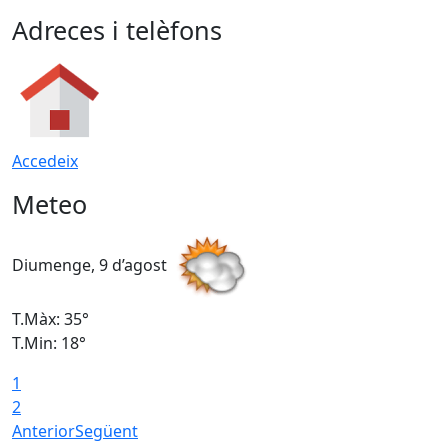
Adreces i telèfons
Accedeix
Meteo
Diumenge, 9 d’agost
D
T.Màx: 35°
T
T.Min: 18°
T
1
T
2
Anterior
Següent