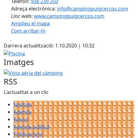
Telèfon:
938 239 250
Adreça electrònica:
info@campingpuigcercos.com
Lloc web:
www.campingpuigcercos.com
Amplieu el mapa
Com arribar-hi
Leaflet
| ©
OpenStreetMap
contributors
Facebook
X
+
Darrera actualització: 1.10.2020 | 10:32
−
Piscina
Imatges
Vista aèria del càmping
RSS
L'actualitat a un clic
Notícies
Agenda
Avisos
Agenda política
Publicacions