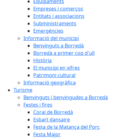
Equipaments
Empreses i comerços
Entitats i associacions
Subministraments
Emergències
Informació del municipi
Benvinguts a Borredà
Borredà a primer cop d'ull
Història
El municipi en xifres
Patrimoni cultural
Informació geogràfica
Turisme
Benvinguts i benvingudes a Borredà
Festes i fires
Coral de Borredà
Esbart dansaire
Festa de la Matança del Porc
Festa Major