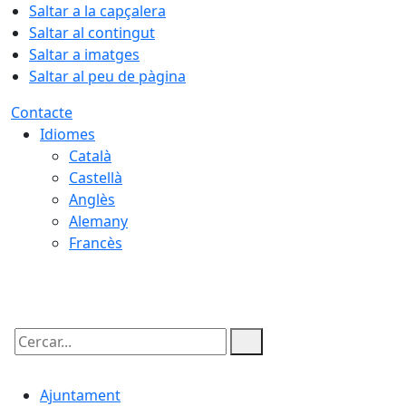
Saltar a la capçalera
Saltar al contingut
Saltar a imatges
Saltar al peu de pàgina
Contacte
Idiomes
Català
Castellà
Anglès
Alemany
Francès
08.08.2026 | 23:26
Cercar:
Ajuntament