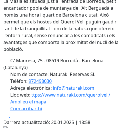
La Masia és situada just a l'entrada de Borredà, petit i
encantador poble de muntanya de l'Alt Berguedà a
només una hora i quart de Barcelona ciutat. Això
permet que els hostes del Querol Vell puguin gaudir
tant de la tranquil·litat com de la natura que ofereix
l'entorn rural, sense renunciar a les comoditats i els
avantatges que comporta la proximitat del nucli de la
població.
C/ Manresa, 75 - 08619 Borredà - Barcelona
(Catalunya)
Nom de contacte: Naturaki Reservas SL
Telèfon:
972498030
Adreça electrònica:
info@naturaki.com
Lloc web:
ttps://www.naturaki.com/querolvell/
Amplieu el mapa
Com arribar-hi
Leaflet
| ©
OpenStreetMap
contributors
Facebook
X
+
Darrera actualització: 20.01.2025 | 18:58