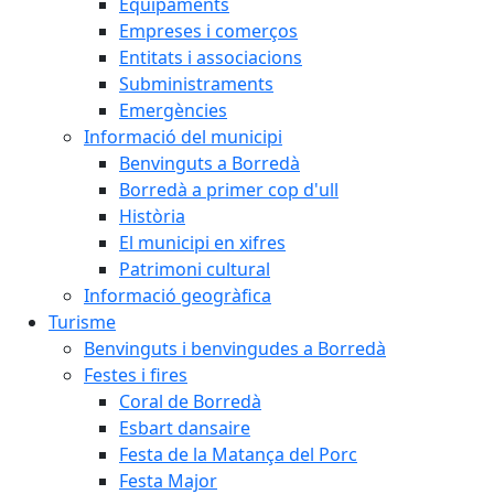
Equipaments
Empreses i comerços
Entitats i associacions
Subministraments
Emergències
Informació del municipi
Benvinguts a Borredà
Borredà a primer cop d'ull
Història
El municipi en xifres
Patrimoni cultural
Informació geogràfica
Turisme
Benvinguts i benvingudes a Borredà
Festes i fires
Coral de Borredà
Esbart dansaire
Festa de la Matança del Porc
Festa Major