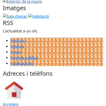
−
Exterior de la masia
Imatges
Sala d'estar
Habitació
RSS
L'actualitat a un clic
Notícies
Agenda
Avisos
Agenda política
Publicacions
Adreces i telèfons
Accedeix