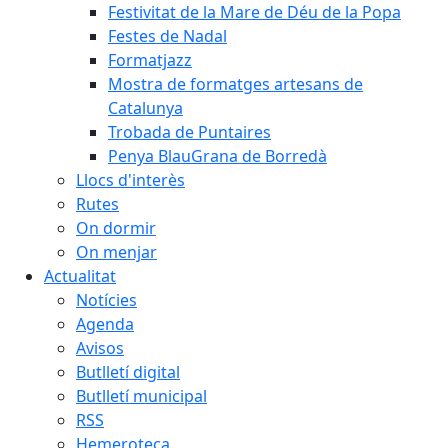
Festivitat de la Mare de Déu de la Popa
Festes de Nadal
Formatjazz
Mostra de formatges artesans de
Catalunya
Trobada de Puntaires
Penya BlauGrana de Borredà
Llocs d'interès
Rutes
On dormir
On menjar
Actualitat
Notícies
Agenda
Avisos
Butlletí digital
Butlletí municipal
RSS
Hemeroteca