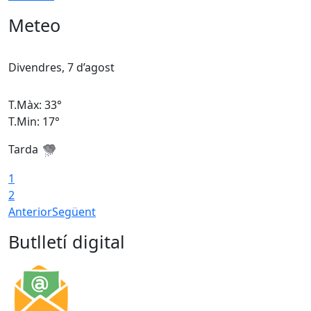
Meteo
Divendres, 7 d’agost
D
T.Màx: 33°
T
T.Min: 17°
T
Tarda
T
1
2
Anterior
Següent
Butlletí digital