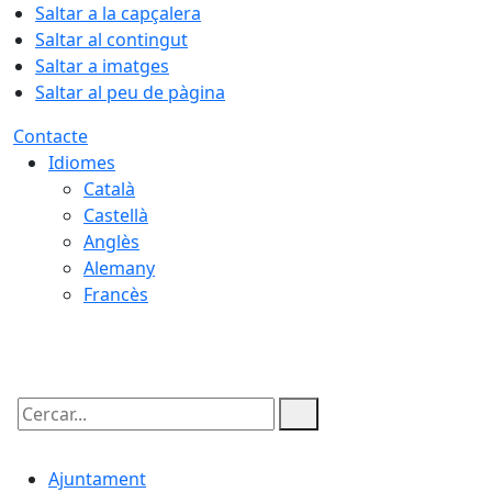
Saltar a la capçalera
Saltar al contingut
Saltar a imatges
Saltar al peu de pàgina
Contacte
Idiomes
Català
Castellà
Anglès
Alemany
Francès
07.08.2026 | 04:54
Cercar:
Ajuntament