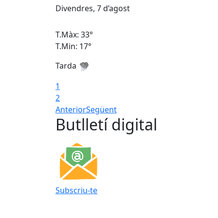
Divendres, 7 d’agost
T.Màx: 33°
T.Min: 17°
Tarda
1
2
Anterior
Següent
Butlletí digital
Subscriu-te