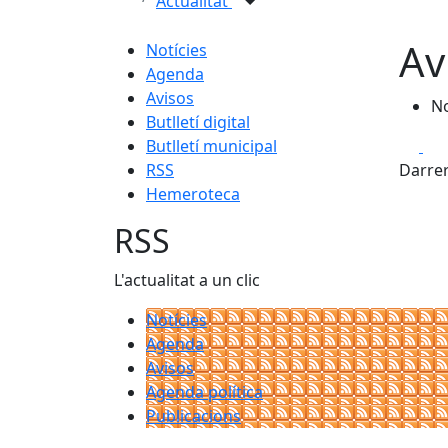
Actualitat
Av
Notícies
Agenda
Avisos
No
Butlletí digital
Fa
Butlletí municipal
RSS
Darrer
Hemeroteca
RSS
L'actualitat a un clic
Notícies
Agenda
Avisos
Agenda política
Publicacions