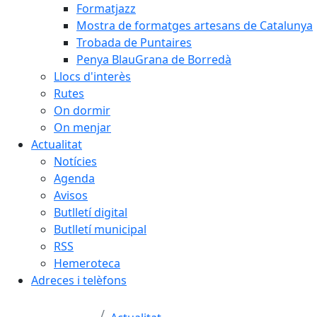
Formatjazz
Mostra de formatges artesans de Catalunya
Trobada de Puntaires
Penya BlauGrana de Borredà
Llocs d'interès
Rutes
On dormir
On menjar
Actualitat
Notícies
Agenda
Avisos
Butlletí digital
Butlletí municipal
RSS
Hemeroteca
Adreces i telèfons