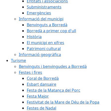
Entitats i associacions
Subministraments
Emergències
Informació del municipi
Benvinguts a Borredà
Borredà a primer cop d'ull
Història
El municipi en xifres
Patrimoni cultural
Informació geogràfica
Turisme
Benvinguts i benvingudes a Borredà
Festes i fires
Coral de Borredà
Esbart dansaire
Festa de la Matança del Porc
Festa Major
Festivitat de la Mare de Déu de la Popa
Festes de Nadal