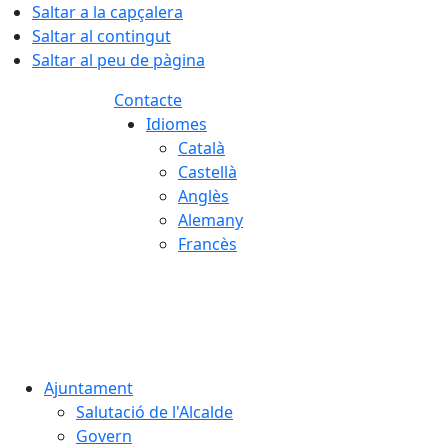
Saltar a la capçalera
Saltar al contingut
Saltar al peu de pàgina
Contacte
Idiomes
Català
Castellà
Anglès
Alemany
Francès
07.08.2026 | 12:51
Ajuntament
Salutació de l'Alcalde
Govern