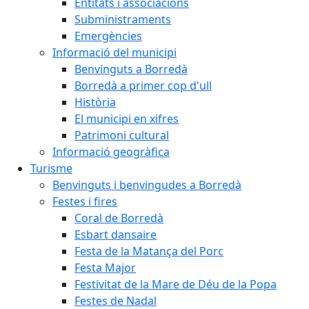
Entitats i associacions
Subministraments
Emergències
Informació del municipi
Benvinguts a Borredà
Borredà a primer cop d'ull
Història
El municipi en xifres
Patrimoni cultural
Informació geogràfica
Turisme
Benvinguts i benvingudes a Borredà
Festes i fires
Coral de Borredà
Esbart dansaire
Festa de la Matança del Porc
Festa Major
Festivitat de la Mare de Déu de la Popa
Festes de Nadal