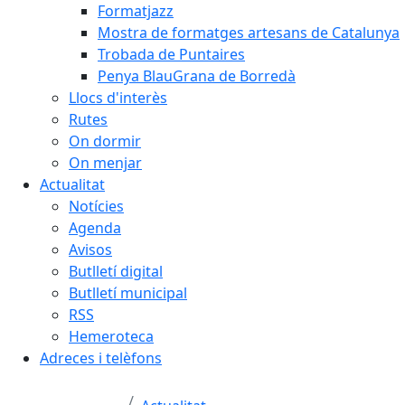
Formatjazz
Mostra de formatges artesans de Catalunya
Trobada de Puntaires
Penya BlauGrana de Borredà
Llocs d'interès
Rutes
On dormir
On menjar
Actualitat
Notícies
Agenda
Avisos
Butlletí digital
Butlletí municipal
RSS
Hemeroteca
Adreces i telèfons