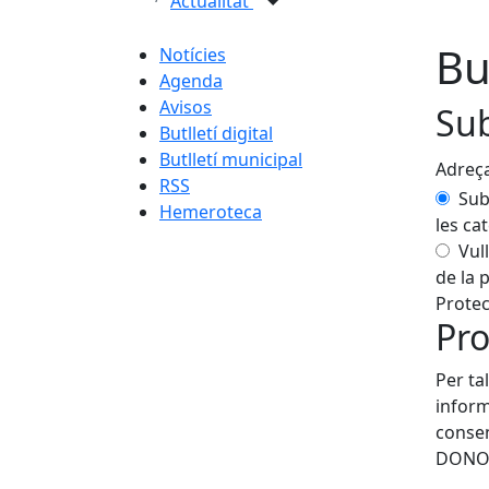
Actualitat
But
Notícies
Agenda
Avisos
Sub
Butlletí digital
Butlletí municipal
Adreça
RSS
Sub
Hemeroteca
les ca
Vull
de la 
Protec
Pro
Per ta
inform
consen
DONO 