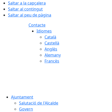
Saltar a la capçalera
Saltar al contingut
Saltar al peu de pàgina
Contacte
Idiomes
Català
Castellà
Anglès
Alemany
Francès
07.08.2026 | 19:33
Ajuntament
Salutació de l'Alcalde
Govern