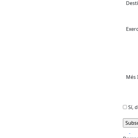
Desti
Exerc
Més 
Sí, 
Fa