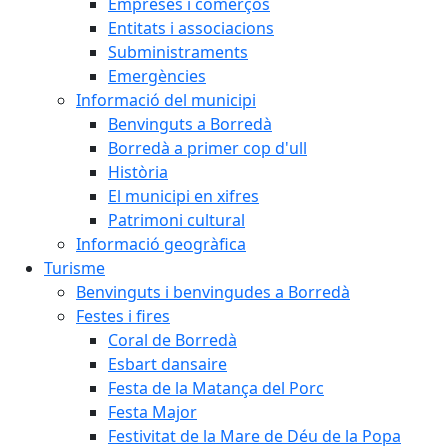
Empreses i comerços
Entitats i associacions
Subministraments
Emergències
Informació del municipi
Benvinguts a Borredà
Borredà a primer cop d'ull
Història
El municipi en xifres
Patrimoni cultural
Informació geogràfica
Turisme
Benvinguts i benvingudes a Borredà
Festes i fires
Coral de Borredà
Esbart dansaire
Festa de la Matança del Porc
Festa Major
Festivitat de la Mare de Déu de la Popa