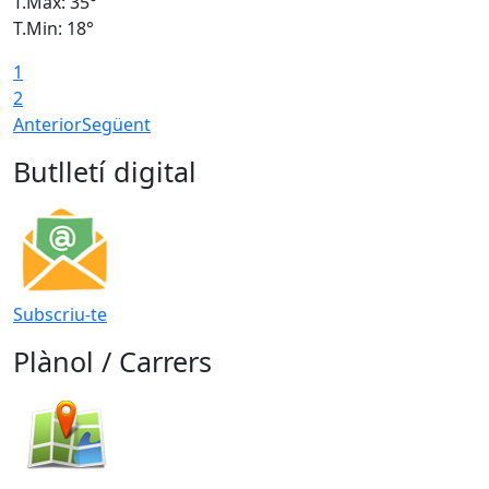
T.Màx: 35°
T
T.Min: 18°
T
1
T
2
Anterior
Següent
Butlletí digital
Subscriu-te
Plànol / Carrers