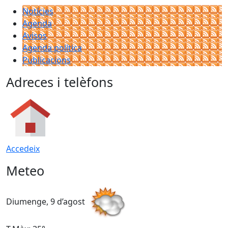
Notícies
Agenda
Avisos
Agenda política
Publicacions
Adreces i telèfons
Accedeix
Meteo
Diumenge, 9 d’agost
D