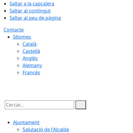
Saltar a la capçalera
Saltar al contingut
Saltar al peu de pàgina
Contacte
Idiomes
Català
Castellà
Anglès
Alemany
Francès
09.08.2026 | 00:51
Cercar:
Ajuntament
Salutació de l'Alcalde