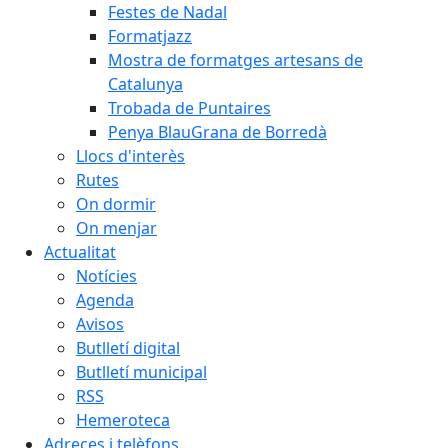
Festes de Nadal
Formatjazz
Mostra de formatges artesans de
Catalunya
Trobada de Puntaires
Penya BlauGrana de Borredà
Llocs d'interès
Rutes
On dormir
On menjar
Actualitat
Notícies
Agenda
Avisos
Butlletí digital
Butlletí municipal
RSS
Hemeroteca
Adreces i telèfons