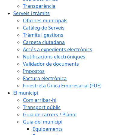
Transparència
Serveis i tràmits
Oficines municipals
Catàleg de Serveis
Tràmits i gestions
Carpeta ciutadana
Accés a expedients electrònics
Notificacions electròniques
Validador de documents
Impostos
Factura electrònica
Finestreta Única Empresarial (FUE)
El municipi
Com arribar-hi
Transport públic
Guia de carrers / Plànol
Guia del municipi
Equipaments