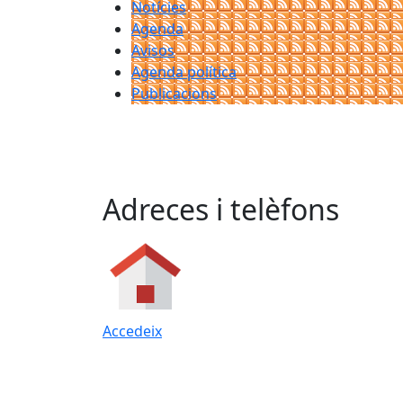
Notícies
Agenda
Avisos
Agenda política
Publicacions
Adreces i telèfons
Accedeix