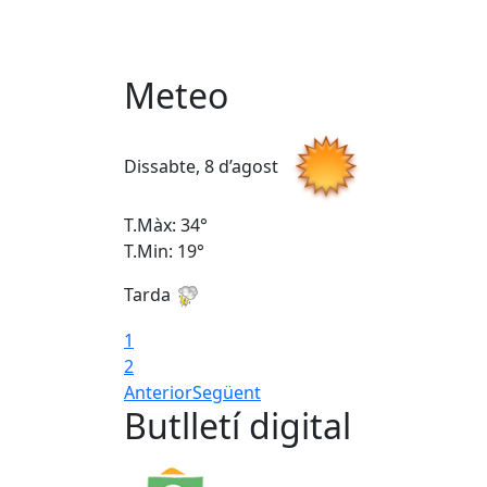
Meteo
Dissabte, 8 d’agost
T.Màx: 34°
T.Min: 19°
Tarda
1
2
Anterior
Següent
Butlletí digital