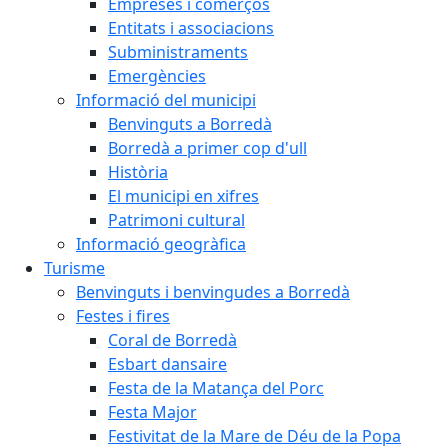
Empreses i comerços
Entitats i associacions
Subministraments
Emergències
Informació del municipi
Benvinguts a Borredà
Borredà a primer cop d'ull
Història
El municipi en xifres
Patrimoni cultural
Informació geogràfica
Turisme
Benvinguts i benvingudes a Borredà
Festes i fires
Coral de Borredà
Esbart dansaire
Festa de la Matança del Porc
Festa Major
Festivitat de la Mare de Déu de la Popa