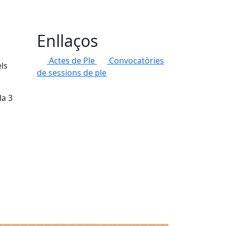
Enllaços
Actes de Ple
Convocatòries
ls
de sessions de ple
da 3