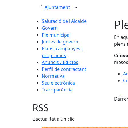
Ajuntament
Pl
Salutació de l'Alcalde
Govern
Ple municipal
En aqu
Juntes de govern
plens 
Plans, campanyes i
programes
Convo
Anuncis / Edictes
mesos 
Perfil de contractant
Ac
Normativa
Co
Seu electrònica
Transparència
Fa
Darrer
RSS
L'actualitat a un clic