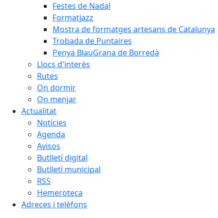
Festes de Nadal
Formatjazz
Mostra de formatges artesans de Catalunya
Trobada de Puntaires
Penya BlauGrana de Borredà
Llocs d'interès
Rutes
On dormir
On menjar
Actualitat
Notícies
Agenda
Avisos
Butlletí digital
Butlletí municipal
RSS
Hemeroteca
Adreces i telèfons