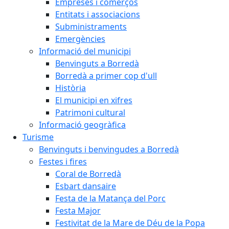
Empreses i comerços
Entitats i associacions
Subministraments
Emergències
Informació del municipi
Benvinguts a Borredà
Borredà a primer cop d'ull
Història
El municipi en xifres
Patrimoni cultural
Informació geogràfica
Turisme
Benvinguts i benvingudes a Borredà
Festes i fires
Coral de Borredà
Esbart dansaire
Festa de la Matança del Porc
Festa Major
Festivitat de la Mare de Déu de la Popa