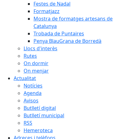
Festes de Nadal
Formatjazz
Mostra de formatges artesans de
Catalunya
Trobada de Puntaires
Penya BlauGrana de Borredà
Llocs d'interès
Rutes
On dormir
On menjar
Actualitat
Notícies
Agenda
Avisos
Butlletí digital
Butlletí municipal
RSS
Hemeroteca
Adreces i telèfons