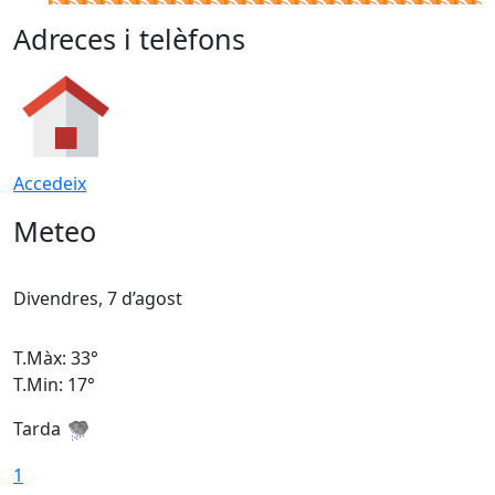
Adreces i telèfons
Accedeix
Meteo
Divendres, 7 d’agost
D
T.Màx: 33°
T
T.Min: 17°
T
Tarda
T
1