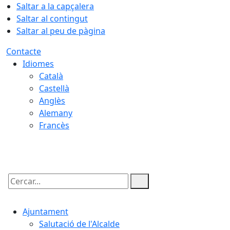
Saltar a la capçalera
Saltar al contingut
Saltar al peu de pàgina
Contacte
Idiomes
Català
Castellà
Anglès
Alemany
Francès
07.08.2026 | 10:15
Cercar:
Ajuntament
Salutació de l'Alcalde