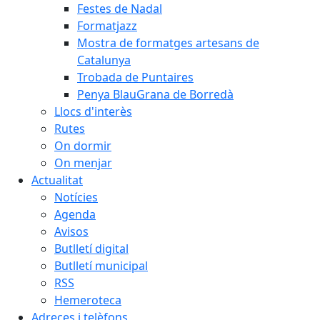
Festes de Nadal
Formatjazz
Mostra de formatges artesans de
Catalunya
Trobada de Puntaires
Penya BlauGrana de Borredà
Llocs d'interès
Rutes
On dormir
On menjar
Actualitat
Notícies
Agenda
Avisos
Butlletí digital
Butlletí municipal
RSS
Hemeroteca
Adreces i telèfons