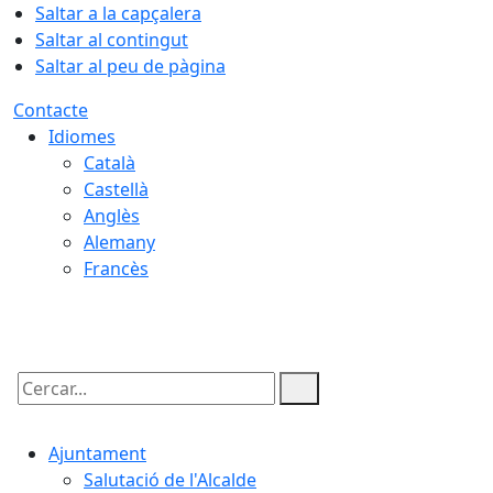
Saltar a la capçalera
Saltar al contingut
Saltar al peu de pàgina
Contacte
Idiomes
Català
Castellà
Anglès
Alemany
Francès
07.08.2026 | 05:07
Cercar:
Ajuntament
Salutació de l'Alcalde