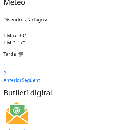
Meteo
Divendres, 7 d’agost
D
T.Màx: 33°
T
T.Min: 17°
T
Tarda
T
1
2
Anterior
Següent
Butlletí digital