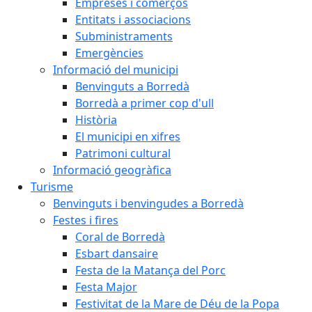
Empreses i comerços
Entitats i associacions
Subministraments
Emergències
Informació del municipi
Benvinguts a Borredà
Borredà a primer cop d'ull
Història
El municipi en xifres
Patrimoni cultural
Informació geogràfica
Turisme
Benvinguts i benvingudes a Borredà
Festes i fires
Coral de Borredà
Esbart dansaire
Festa de la Matança del Porc
Festa Major
Festivitat de la Mare de Déu de la Popa