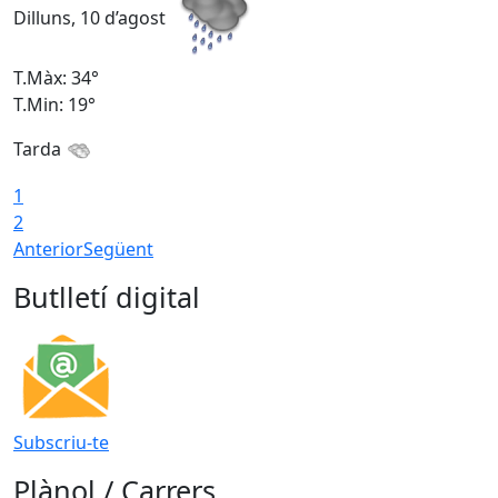
Dilluns, 10 d’agost
D
T.Màx: 34°
T
T.Min: 19°
T
Tarda
T
1
2
Anterior
Següent
Butlletí digital
Subscriu-te
Plànol / Carrers