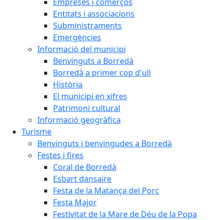
Empreses i comerços
Entitats i associacions
Subministraments
Emergències
Informació del municipi
Benvinguts a Borredà
Borredà a primer cop d'ull
Història
El municipi en xifres
Patrimoni cultural
Informació geogràfica
Turisme
Benvinguts i benvingudes a Borredà
Festes i fires
Coral de Borredà
Esbart dansaire
Festa de la Matança del Porc
Festa Major
Festivitat de la Mare de Déu de la Popa