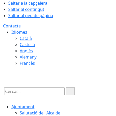
Saltar a la capçalera
Saltar al contingut
Saltar al peu de pàgina
Contacte
Idiomes
Català
Castellà
Anglès
Alemany
Francès
10.08.2026 | 04:08
Cercar:
Ajuntament
Salutació de l'Alcalde