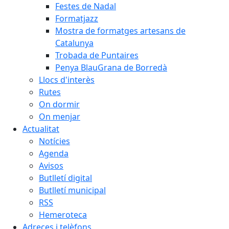
Festes de Nadal
Formatjazz
Mostra de formatges artesans de
Catalunya
Trobada de Puntaires
Penya BlauGrana de Borredà
Llocs d'interès
Rutes
On dormir
On menjar
Actualitat
Notícies
Agenda
Avisos
Butlletí digital
Butlletí municipal
RSS
Hemeroteca
Adreces i telèfons