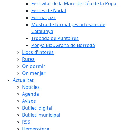
Festivitat de la Mare de Déu de la Popa
Festes de Nadal
Formatjazz
Mostra de formatges artesans de
Catalunya
Trobada de Puntaires
Penya BlauGrana de Borredà
Llocs d'interès
Rutes
On dormir
On menjar
Actualitat
Notícies
Agenda
Avisos
Butlletí digital
Butlletí municipal
RSS
Hemeroteca