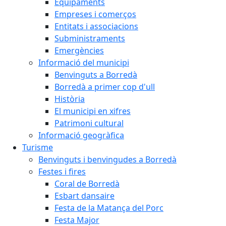
Equipaments
Empreses i comerços
Entitats i associacions
Subministraments
Emergències
Informació del municipi
Benvinguts a Borredà
Borredà a primer cop d'ull
Història
El municipi en xifres
Patrimoni cultural
Informació geogràfica
Turisme
Benvinguts i benvingudes a Borredà
Festes i fires
Coral de Borredà
Esbart dansaire
Festa de la Matança del Porc
Festa Major