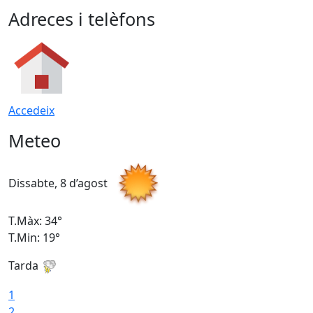
Adreces i telèfons
Accedeix
Meteo
Dissabte, 8 d’agost
D
T.Màx: 34°
T
T.Min: 19°
T
Tarda
T
1
2