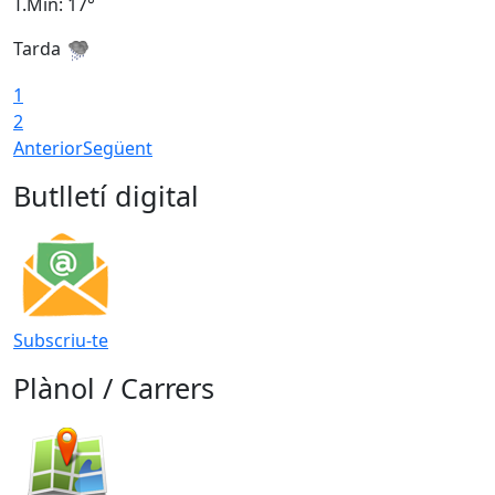
T.Min: 17°
T
Tarda
T
1
2
Anterior
Següent
Butlletí digital
Subscriu-te
Plànol / Carrers