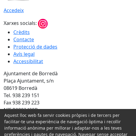
Accedeix
Xarxes socials:
Crèdits
Contacte
Protecció de dades
Avís legal
Accessibilitat
Ajuntament de Borredà
Plaça Ajuntament, s/n
08619 Borredà
Tel. 938 239 151
Fax 938 239 223
NIF P0802400B
Aquest lloc web fa servir cookies pròpies i de tercers per
Amb la col·laboració de:
facilitar-te una experiència de navegació òptima i recollir
informació anònima per millorar i adaptar-nos a les teves
preferències i pautes de navegació. Navegar sense acceptar