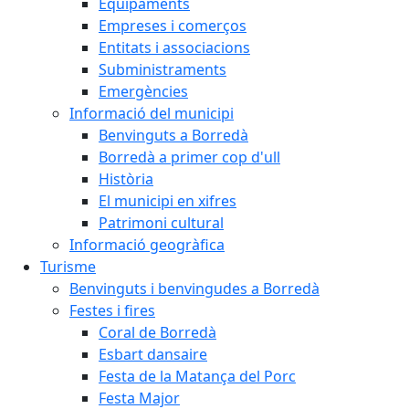
Equipaments
Empreses i comerços
Entitats i associacions
Subministraments
Emergències
Informació del municipi
Benvinguts a Borredà
Borredà a primer cop d'ull
Història
El municipi en xifres
Patrimoni cultural
Informació geogràfica
Turisme
Benvinguts i benvingudes a Borredà
Festes i fires
Coral de Borredà
Esbart dansaire
Festa de la Matança del Porc
Festa Major