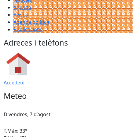
Notícies
Agenda
Avisos
Agenda política
Publicacions
Adreces i telèfons
Accedeix
Meteo
Divendres, 7 d’agost
D
T.Màx: 33°
T