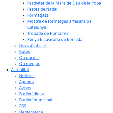
Festivitat de la Mare de Déu de la Popa
Festes de Nadal
Formatjazz
Mostra de formatges artesans de
Catalunya
Trobada de Puntaires
Penya BlauGrana de Borredà
Llocs d'interès
Rutes
On dormir
On menjar
Actualitat
Notícies
Agenda
Avisos
Butlletí digital
Butlletí municipal
RSS
Hemeroteca