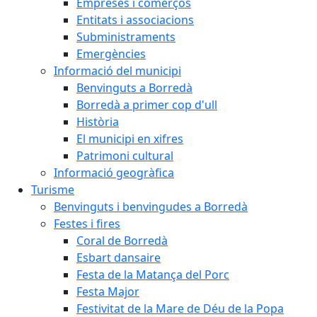
Empreses i comerços
Entitats i associacions
Subministraments
Emergències
Informació del municipi
Benvinguts a Borredà
Borredà a primer cop d'ull
Història
El municipi en xifres
Patrimoni cultural
Informació geogràfica
Turisme
Benvinguts i benvingudes a Borredà
Festes i fires
Coral de Borredà
Esbart dansaire
Festa de la Matança del Porc
Festa Major
Festivitat de la Mare de Déu de la Popa