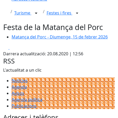
Turisme
Festes i fires
Festa de la Matança del Porc
Matança del Porc - Diumenge, 15 de febrer 2026
Matança del Porc - Diumenge, 15 de febrer 2026
Facebook
X
Darrera actualització: 20.08.2020 | 12:56
RSS
L'actualitat a un clic
Notícies
Agenda
Avisos
Agenda política
Publicacions
Adreces i telèfons