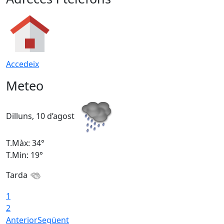
Accedeix
Meteo
Dilluns, 10 d’agost
D
T.Màx: 34°
T
T.Min: 19°
T
Tarda
T
1
2
Anterior
Següent