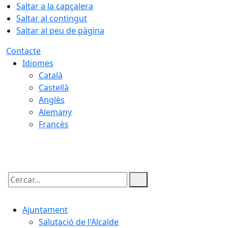
Saltar a la capçalera
Saltar al contingut
Saltar al peu de pàgina
Contacte
Idiomes
Català
Castellà
Anglès
Alemany
Francès
10.08.2026 | 09:54
Cercar:
Ajuntament
Salutació de l'Alcalde