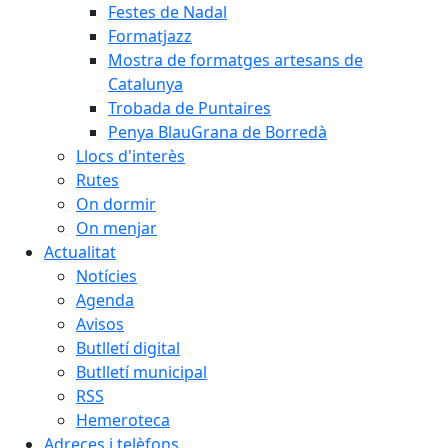
Festes de Nadal
Formatjazz
Mostra de formatges artesans de
Catalunya
Trobada de Puntaires
Penya BlauGrana de Borredà
Llocs d'interès
Rutes
On dormir
On menjar
Actualitat
Notícies
Agenda
Avisos
Butlletí digital
Butlletí municipal
RSS
Hemeroteca
Adreces i telèfons