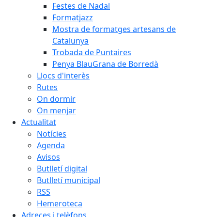
Festes de Nadal
Formatjazz
Mostra de formatges artesans de
Catalunya
Trobada de Puntaires
Penya BlauGrana de Borredà
Llocs d'interès
Rutes
On dormir
On menjar
Actualitat
Notícies
Agenda
Avisos
Butlletí digital
Butlletí municipal
RSS
Hemeroteca
Adreces i telèfons