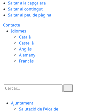
Saltar a la capçalera
Saltar al contingut
Saltar al peu de pàgina
Contacte
Idiomes
Català
Castellà
Anglès
Alemany
Francès
09.08.2026 | 08:45
Cercar:
Ajuntament
Salutació de l'Alcalde