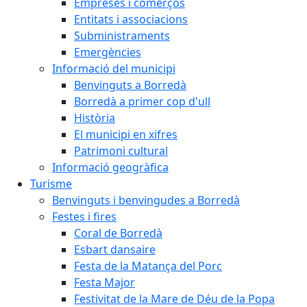
Empreses i comerços
Entitats i associacions
Subministraments
Emergències
Informació del municipi
Benvinguts a Borredà
Borredà a primer cop d'ull
Història
El municipi en xifres
Patrimoni cultural
Informació geogràfica
Turisme
Benvinguts i benvingudes a Borredà
Festes i fires
Coral de Borredà
Esbart dansaire
Festa de la Matança del Porc
Festa Major
Festivitat de la Mare de Déu de la Popa