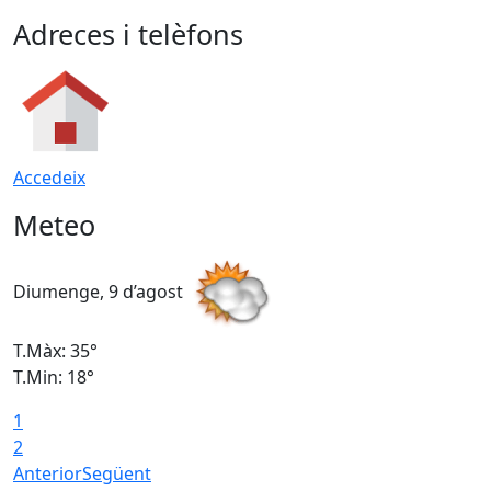
Adreces i telèfons
Accedeix
Meteo
Diumenge, 9 d’agost
D
T.Màx: 35°
T
T.Min: 18°
T
1
T
2
Anterior
Següent