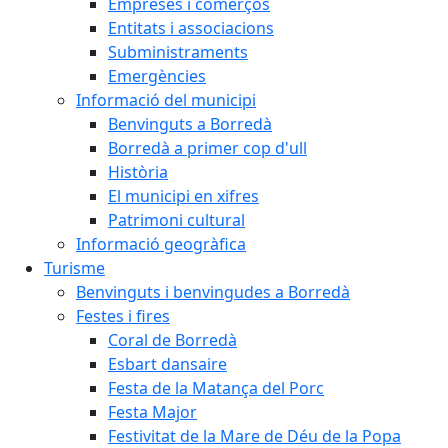
Empreses i comerços
Entitats i associacions
Subministraments
Emergències
Informació del municipi
Benvinguts a Borredà
Borredà a primer cop d'ull
Història
El municipi en xifres
Patrimoni cultural
Informació geogràfica
Turisme
Benvinguts i benvingudes a Borredà
Festes i fires
Coral de Borredà
Esbart dansaire
Festa de la Matança del Porc
Festa Major
Festivitat de la Mare de Déu de la Popa