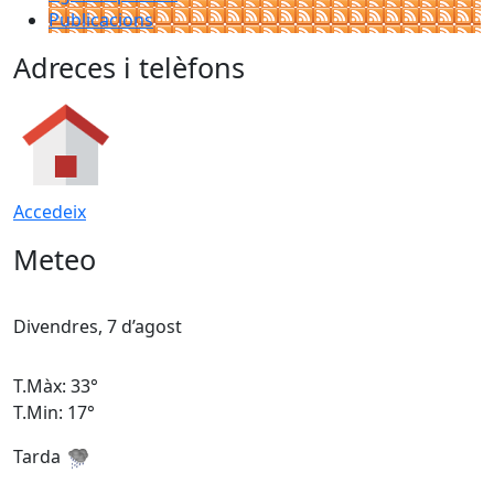
Publicacions
Adreces i telèfons
Accedeix
Meteo
Divendres, 7 d’agost
D
T.Màx: 33°
T
T.Min: 17°
T
Tarda
T