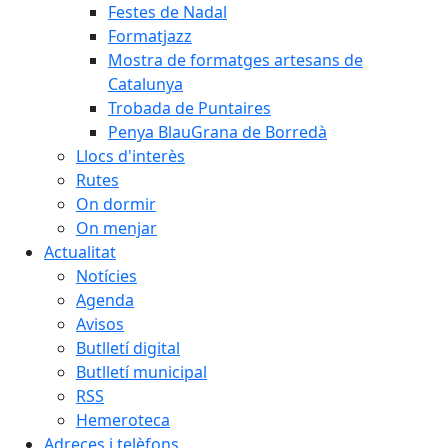
Festes de Nadal
Formatjazz
Mostra de formatges artesans de
Catalunya
Trobada de Puntaires
Penya BlauGrana de Borredà
Llocs d'interès
Rutes
On dormir
On menjar
Actualitat
Notícies
Agenda
Avisos
Butlletí digital
Butlletí municipal
RSS
Hemeroteca
Adreces i telèfons