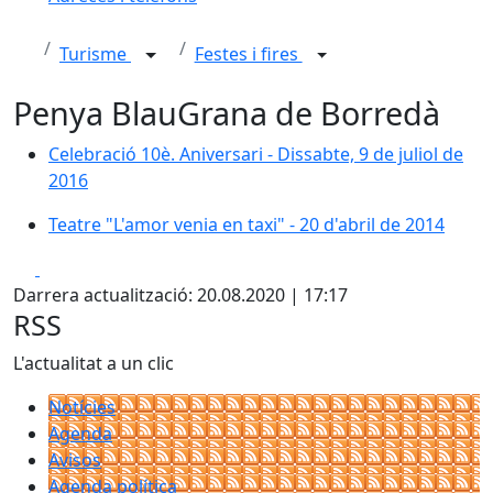
Turisme
Festes i fires
Penya BlauGrana de Borredà
Celebració 10è. Aniversari - Dissabte, 9 de juliol de 20
Celebració 10è. Aniversari - Dissabte, 9 de juliol de
2016
Teatre "L'amor venia en taxi" - 20 d'abril de 2014
Teatre "L'amor venia en taxi" - 20 d'abril de 2014
Facebook
X
Darrera actualització: 20.08.2020 | 17:17
RSS
L'actualitat a un clic
Notícies
Agenda
Avisos
Agenda política