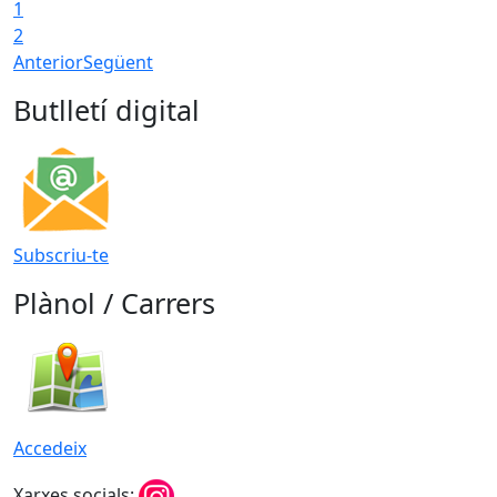
1
2
Anterior
Següent
Butlletí digital
Subscriu-te
Plànol / Carrers
Accedeix
Xarxes socials: