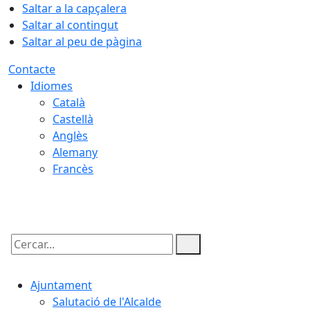
Saltar a la capçalera
Saltar al contingut
Saltar al peu de pàgina
Contacte
Idiomes
Català
Castellà
Anglès
Alemany
Francès
06.08.2026 | 14:13
Cercar:
Ajuntament
Salutació de l'Alcalde