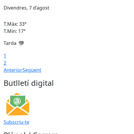
Divendres, 7 d’agost
D
T.Màx: 33°
T
T.Min: 17°
T
Tarda
T
1
2
Anterior
Següent
Butlletí digital
Subscriu-te