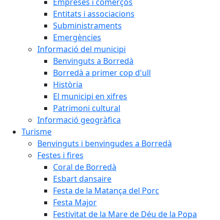
Empreses i comerços
Entitats i associacions
Subministraments
Emergències
Informació del municipi
Benvinguts a Borredà
Borredà a primer cop d'ull
Història
El municipi en xifres
Patrimoni cultural
Informació geogràfica
Turisme
Benvinguts i benvingudes a Borredà
Festes i fires
Coral de Borredà
Esbart dansaire
Festa de la Matança del Porc
Festa Major
Festivitat de la Mare de Déu de la Popa