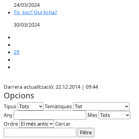
24/03/2024
Tic, toc!! Qui hi ha?
Tic, toc!! Qui hi ha?
30/03/2024
29
Facebook
X
Darrera actualització: 22.12.2014 | 09:44
Opcions
Tipus
Temàtiques
Any
Mes
Ordre
Cercar