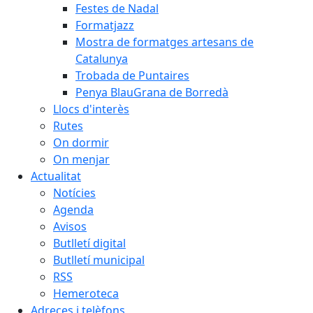
Festes de Nadal
Formatjazz
Mostra de formatges artesans de
Catalunya
Trobada de Puntaires
Penya BlauGrana de Borredà
Llocs d'interès
Rutes
On dormir
On menjar
Actualitat
Notícies
Agenda
Avisos
Butlletí digital
Butlletí municipal
RSS
Hemeroteca
Adreces i telèfons