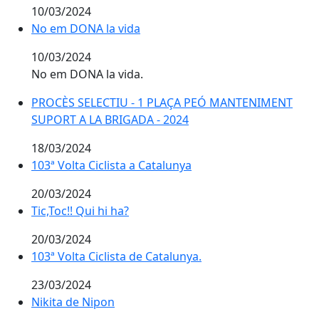
10/03/2024
No em DONA la vida
No em DONA la vida
10/03/2024
No em DONA la vida.
PROCÈS SELECTIU - 1 PLAÇA PEÓ MANTENIMENT SUPO
PROCÈS SELECTIU - 1 PLAÇA PEÓ MANTENIMENT
SUPORT A LA BRIGADA - 2024
18/03/2024
103ª Volta Ciclista a Catalunya
103ª Volta Ciclista a Catalunya
20/03/2024
Tic,Toc!! Qui hi ha?
Tic,Toc!! Qui hi ha?
20/03/2024
103ª Volta Ciclista de Catalunya.
103ª Volta Ciclista de Catalunya.
23/03/2024
Nikita de Nipon
Nikita de Nipon