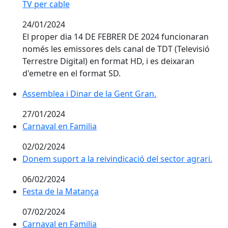
TV per cable
24/01/2024
El proper dia 14 DE FEBRER DE 2024 funcionaran
només les emissores dels canal de TDT (Televisió
Terrestre Digital) en format HD, i es deixaran
d'emetre en el format SD.
Assemblea i Dinar de la Gent Gran.
Assemblea i Dinar de la Gent Gran.
27/01/2024
Carnaval en Familia
Carnaval en Familia
02/02/2024
Donem suport a la reivindicació del sector agrari.
Donem suport a la reivindicació del sector agrari.
06/02/2024
Festa de la Matança
Festa de la Matança
07/02/2024
Carnaval en Familia
Carnaval en Familia