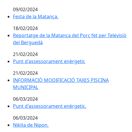
09/02/2024
Festa de la Matança.
Festa de la Matança.
18/02/2024
Reportatge de la Matança del Porc fet per Televisió
del Berguedà
21/02/2024
Punt d'assessorament enèrgetic
Punt d'assessorament enèrgetic
21/02/2024
INFORMACIÓ MODIFICACIÓ TAXES PISCINA MUNICIP
INFORMACIÓ MODIFICACIÓ TAXES PISCINA
MUNICIPAL
06/03/2024
Punt d'assessorament enèrgetic.
Punt d'assessorament enèrgetic.
06/03/2024
Nikita de Nipon.
Nikita de Nipon.