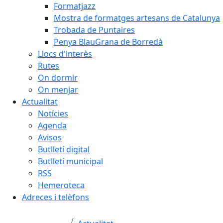
Formatjazz
Mostra de formatges artesans de Catalunya
Trobada de Puntaires
Penya BlauGrana de Borredà
Llocs d'interès
Rutes
On dormir
On menjar
Actualitat
Notícies
Agenda
Avisos
Butlletí digital
Butlletí municipal
RSS
Hemeroteca
Adreces i telèfons