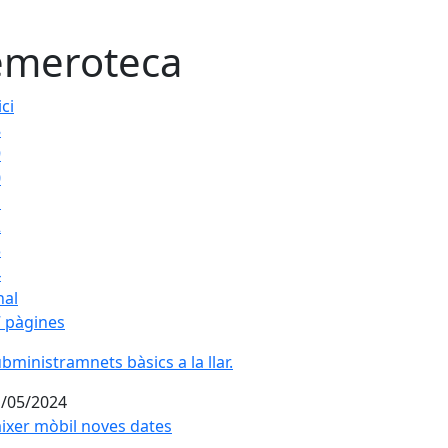
meroteca
ici
8
9
0
1
2
3
4
nal
 pàgines
bministramnets bàsics a la llar.
bministramnets bàsics a la llar.
/05/2024
ixer mòbil noves dates
ixer mòbil noves dates