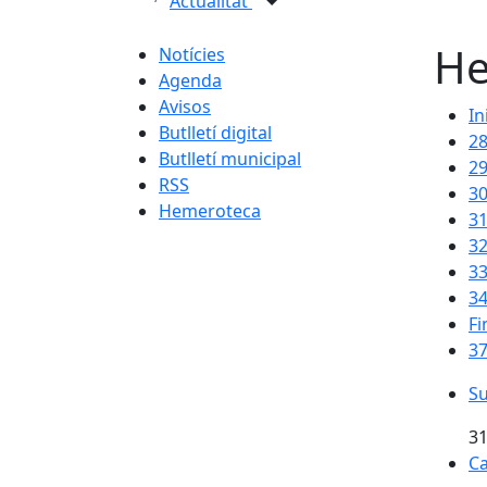
Actualitat
He
Notícies
Agenda
Avisos
In
Butlletí digital
2
Butlletí municipal
2
RSS
3
Hemeroteca
3
3
3
3
Fi
37
Su
Su
31
Ca
Ca