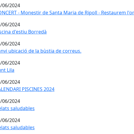
/06/2024
NCERT - Monestir de Santa Maria de Ripoll - Restaurem l'o
NCERT - Monestir de Santa Maria de Ripoll - Restaurem l'o
/06/2024
scina d'estiu Borredà
scina d'estiu Borredà
/06/2024
nvi ubicació de la bùstia de correus.
nvi ubicació de la bùstia de correus.
/06/2024
nt Lila
nt Lila
/06/2024
LENDARI PISCINES 2024
ALENDARI PISCINES 2024
/06/2024
lats saludables
lats saludables
/06/2024
lats saludables
lats saludables