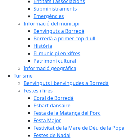
Entitats i associacions
Subministraments
Emergències
Informació del municipi
Benvinguts a Borredà
Borredà a primer cop d'ull
Història
El municipi en xifres
Patrimoni cultural
Informació geogràfica
Turisme
Benvinguts i benvingudes a Borredà
Festes i fires
Coral de Borredà
Esbart dansaire
Festa de la Matança del Porc
Festa Major
Festivitat de la Mare de Déu de la Popa
Festes de Nadal