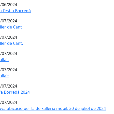
/06/2024
u l'estiu Borredà
u l'estiu Borredà
/07/2024
ller de Cant
ller de Cant
/07/2024
ller de Cant.
ller de Cant.
/07/2024
lla't
lla't
/07/2024
lla't
lla't
/07/2024
fa Borredà 2024
fa Borredà 2024
/07/2024
va ubicació per la deixalleria mòbil: 30 de juliol de 2024
va ubicació per la deixalleria mòbil: 30 de juliol de 2024