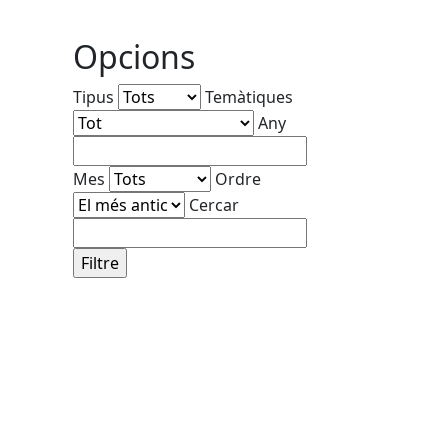
Opcions
Tipus
Temàtiques
Any
Mes
Ordre
Cercar