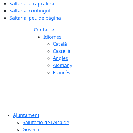
Saltar a la capçalera
Saltar al contingut
Saltar al peu de pàgina
Contacte
Idiomes
Català
Castellà
Anglès
Alemany
Francès
07.08.2026 | 04:55
Ajuntament
Salutació de l'Alcalde
Govern