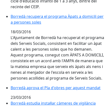
cicle d'educació infantil de 1 a 3 anys, dintre del
recinte del CEIP.
Borredà recupera el programa Àpats a domicili per a
Borredà recupera el programa Àpats a domicili per
a persones soles
18/03/2016
L'Ajuntament de Borredà ha recuperat el programa
dels Serveis Socials, consistent en facilitar un àpat
calent a les persones soles que ho demanen.
Aquest programa, conegut com ÀPATS A DOMICILI,
consisteix en un acord amb l'AMPA de manera que
la mateixa empresa que serveix els àpats als nens i
nenes al menjador de l'escola en serveix a les
persones acollides al programa de Serveis Socials.
Borredà aprova el Pla d'obres per aquest mandat
Borredà aprova el Pla d'obres per aquest mandat
23/03/2016
Borredà estudia instal·lar càmeres de vigilància