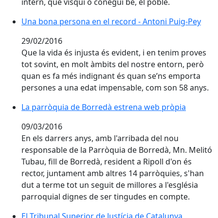
intern, que visqui o conegui bé, el poble.
Una bona persona en el record - Antoni Puig-Pey
29/02/2016
Que la vida és injusta és evident, i en tenim proves
tot sovint, en molt àmbits del nostre entorn, però
quan es fa més indignant és quan se’ns emporta
persones a una edat impensable, com son 58 anys.
La parròquia de Borredà estrena web pròpia
09/03/2016
En els darrers anys, amb l'arribada del nou
responsable de la Parròquia de Borredà, Mn. Melitó
Tubau, fill de Borredà, resident a Ripoll d'on és
rector, juntament amb altres 14 parròquies, s'han
dut a terme tot un seguit de millores a l'església
parroquial dignes de ser tingudes en compte.
El Tribunal Superior de Justícia de Catalunya