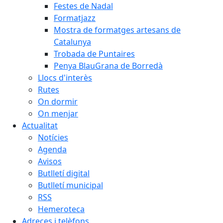
Festes de Nadal
Formatjazz
Mostra de formatges artesans de
Catalunya
Trobada de Puntaires
Penya BlauGrana de Borredà
Llocs d'interès
Rutes
On dormir
On menjar
Actualitat
Notícies
Agenda
Avisos
Butlletí digital
Butlletí municipal
RSS
Hemeroteca
Adreces i telèfons