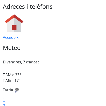
Adreces i telèfons
Accedeix
Meteo
Divendres, 7 d’agost
D
T.Màx: 33°
T
T.Min: 17°
T
Tarda
T
1
2